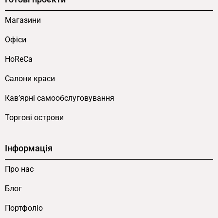
зберіганням під робочою поверхнею.
Магазини
Стандартна висота 1000 мм.
Класичний
формат ресепшн стійки з природною
Офіси
дистанцією між співробітниками та
HoReCa
відвідувачами.
Гарантія 12 місяців.
Від виробника FLEX
Салони краси
PRIDE із можливістю замовити інший
Кав’ярні самообслуговування
колір ЛДСП, налаштувати габарити або
додати функціональні елементи.
Торгові острови
Сценарії використання у різних
Інформація
типах приміщень
Про нас
Стійка рецепція ProLine підходить для
Блог
різноманітних просторів, де необхідна
організація робочого місця для двох людей. У
Портфоліо