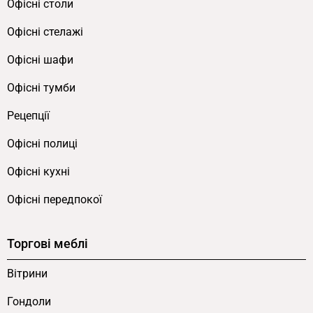
рецепцій з двома співробітниками. Кожен має
Офісні столи
свою індивідуальну робочу зону з
Офісні стелажі
персональним зберіганням, але водночас має
доступ до спільної центральної секції — для
Офісні шафи
обміну документами, передачі справ або
Офісні тумби
спільної роботи з певними матеріалами. Така
організація мінімізує переплутування
Рецепції
особистих речей співробітників та підвищує
Офісні полиці
ефективність обслуговування клієнтів.
Офісні кухні
Переваги стійки рецепції ProLine від
Офісні передпокої
FLEX PRIDE
Торгові меблі
Спеціально для двох співробітників.
Широка робоча поверхня для одночасного
Вітрини
розміщення комп’ютерів, касових апаратів
та терміналів двох осіб без обмеження
Гондоли