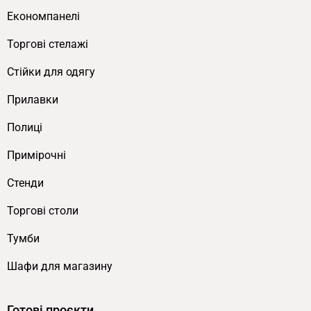
простору один одного.
Економпанелі
Моноколір Антрацит.
Універсальна
Торгові стелажі
елегантна гама без контрастних
додаткових кольорів — підходить для будь-
Cтійки для одягу
якого інтер’єру з акцентом на темну
Прилавки
стилістику.
Мінімалістичний сучасний дизайн.
Прямі
Полиці
лінії та строгі форми підкреслюють
Примірочні
сучасний стиль офісних просторів,
магазинів та інших приймальних зон.
Стенди
Центральна секція з відкритими
Торгові столи
полицями.
Швидкий доступ до
найнеобхідніших речей під час роботи з
Тумби
клієнтами.
Шафи для магазину
Полиці з обох боків.
Індивідуальна
організація робочого простору кожного
співробітника з персональним
Готові проєкти