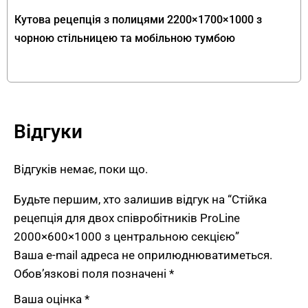
композицію, яка не перевантажує приміщення
Кутова рецепція з полицями 2200×1700×1000 з
візуально. Це принципово відрізняє ProLine від
чорною стільницею та мобільною тумбою
інших рецепцій каталогу з контрастними
поєднаннями світлих та темних кольорів. Темна
гама особливо добре поєднується з
технологічним або індустріальним характером
інтер’єру — IT-офіси, креативні студії, шоуруми
Відгуки
преміальних брендів.
Відгуків немає, поки що.
Робоче місце для двох
співробітників — широка поверхня
Будьте першим, хто залишив відгук на “Стійка
для повноцінної роботи
рецепція для двох співробітників ProLine
2000×600×1000 з центральною секцією”
Особливістю стійки рецепції ProLine є те, що
Ваша e-mail адреса не оприлюднюватиметься.
вона спеціально розроблена для двох
Обов’язкові поля позначені
*
співробітників. Широка робоча поверхня
Ваша оцінка
*