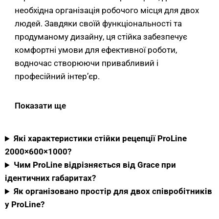
необхідна організація робочого місця для двох
людей. Завдяки своїй функціональності та
продуманому дизайну, ця стійка забезпечує
комфортні умови для ефективної роботи,
водночас створюючи привабливий і
професійний інтер’єр.
Габарити 2000×600×1000 мм роблять модель
Показати ще
збалансованою для двох робочих місць —
кожен співробітник отримує близько 1000 мм
по ширині, що достатньо для розміщення
Які характеристики стійки рецепції ProLine
комп’ютера, документів та особистих речей.
2000×600×1000?
Мінімальна глибина 600 мм оптимізує
Чим ProLine відрізняється від Grace при
корисний простір приміщення, не
ідентичних габаритах?
перевантажуючи зону рецепції зайвими
Як організовано простір для двох співробітників
габаритами.
у ProLine?