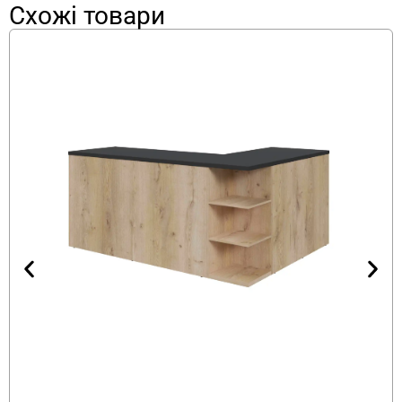
Схожі товари
Стильний та практичний дизайн —
мінімалізм у кольорі Антрацит
Рецепція ProLine виконана в елегантному
кольорі Антрацит, що робить її універсальною
для будь-якого інтер’єру. Мінімалістичний
дизайн з прямими лініями та строгими
формами підкреслює сучасний стиль, який
підходить для офісів, магазинів, салонів краси,
готелів або медичних закладів. Такий вигляд
стійки створює відчуття впорядкованості та
професіоналізму, що позитивно впливає на
клієнтський досвід.
Антрацит — стилістичний акцент сучасного
офісного дизайну. Темний моноколір без
додаткових контрастів формує лаконічну