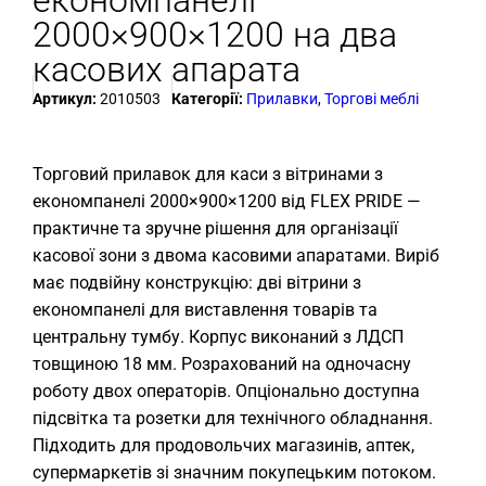
2000×900×1200 на два
касових апарата
Артикул:
2010503
Категорії:
Прилавки
,
Торгові меблі
Торговий прилавок для каси з вітринами з
економпанелі 2000×900×1200 від FLEX PRIDE —
практичне та зручне рішення для організації
касової зони з двома касовими апаратами. Виріб
має подвійну конструкцію: дві вітрини з
економпанелі для виставлення товарів та
центральну тумбу. Корпус виконаний з ЛДСП
товщиною 18 мм. Розрахований на одночасну
роботу двох операторів. Опціонально доступна
підсвітка та розетки для технічного обладнання.
Підходить для продовольчих магазинів, аптек,
супермаркетів зі значним покупецьким потоком.