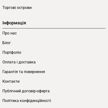
прилавки більш доступними з точки зору ціни.
Це принципова перевага моделі для малого і
Торгові острови
середнього бізнесу. Подвійна касова зона з
двома вітринами економпанелі — оптимальна
Інформація
інвестиція для нових точок продажу та
Про нас
розширення мережі.
Блог
Стійкість до зносу — надійність на
роки
Портфоліо
Оплата і доставка
Виріб виготовлений з високоякісних
матеріалів.
Якісне ЛДСП
стійке до подряпин та
Гарантія та повернення
інших видів механічних пошкоджень. Це
Контакти
забезпечує довгий термін служби. У касовій
Публічний договір-оферта
зоні меблі контактують з пакетами, грошима,
чистячими засобами щоденно — стійкість
Політика конфіденційності
матеріалу принципово важлива.