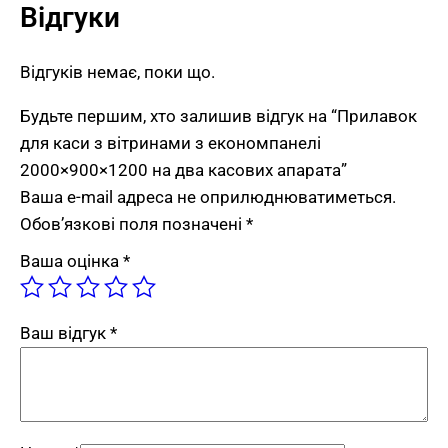
Відгуки
роботи двох касирів. Зберігає документи,
готівку та робочий інвентар обох
Відгуків немає, поки що.
операторів.
Дві робочі зони стільниці.
Кожна зона
Будьте першим, хто залишив відгук на “Прилавок
приблизно 1000 мм ширини. Це
для каси з вітринами з економпанелі
оптимальний простір для одного касового
2000×900×1200 на два касових апарата”
комплекту: касовий апарат, термінал,
Ваша e-mail адреса не оприлюднюватиметься.
монітор та сканер штрих-кодів.
Обов’язкові поля позначені
*
Спільний доступ до тумби.
Касири
Ваша оцінка
*
працюють поруч і можуть швидко
передавати один одному документи,
чекову стрічку, сервісний запас.
Ваш відгук
*
Дизайн і ергономіка для роботи двох
операторів