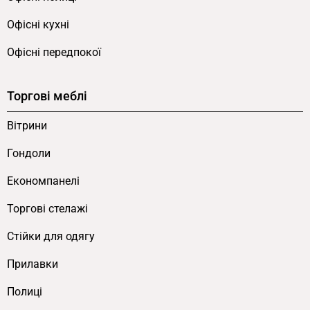
односторонньою моделлю.
Офісні кухні
Розподіл асортименту.
Одна вітрина
Офісні передпокої
може демонструвати супутні товари, інша
— рекламні матеріали або сезонні промо-
кампанії.
Торгові меблі
Гнучкість мерчандайзингу.
Конфігурація
Вітрини
викладки змінюється без переробки
меблів — економпанелі дозволяють
Гондоли
швидко переналаштовувати викладку під
Економпанелі
поточні потреби.
Брендинг.
Економпанелі можуть мати
Торгові стелажі
різний дизайн з боку кожного касира —
Cтійки для одягу
узгоджуються з корпоративною
стилістикою бізнесу.
Прилавки
Видимість для черги.
Покупець, що чекає
Полиці
у черзі біля одного касира, бачить вітрину