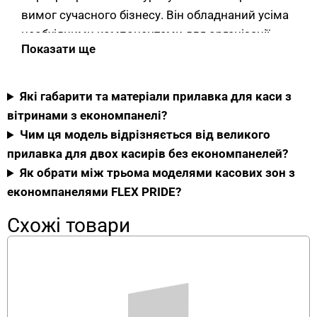
вимог сучасного бізнесу. Він обладнаний усіма
необхідними компонентами для організації
Показати ще
повноцінної касової зони з двома
операторами.
Які габарити та матеріали прилавка для каси з
Габарити моделі — 2000×900×1200 мм (ширина
вітринами з економпанелі?
× глибина × висота). Це повноцінна стійка для
Чим ця модель відрізняється від великого
одночасної роботи двох касирів. Висота 1200
прилавка для двох касирів без економпанелей?
мм — стандартна “стояча” зона роботи. Глибина
Як обрати між трьома моделями касових зон з
900 мм забезпечує робочий простір для двох
економпанелями FLEX PRIDE?
комплектів касового обладнання, упаковочної
зони та документообігу.
Схожі товари
Подвійна конструкція — два касові
апарата і дві економпанельні
вітрини