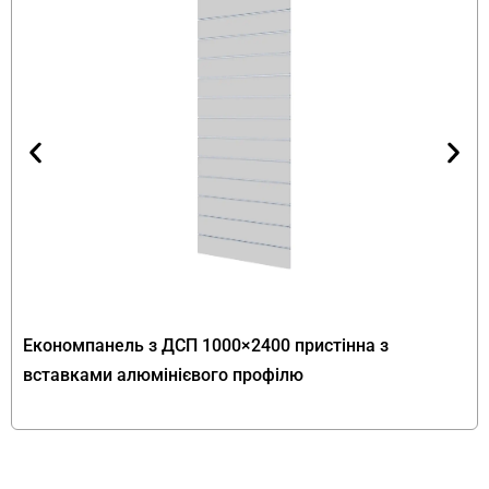
Принципова архітектурна риса моделі —
подвійна конструкція. Виріб розрахований на
два касових апарата. Це принципово відрізняє
його від односторонніх касових прилавків, де
працює один оператор. Конструктивно
подвійна модель складається з кількох
функціональних зон:
Дві економпанельні вітрини.
Розташовані
з боку клієнта (передня частина прилавка).
Дозволяють кріпити гачки, полиці та
аксесуари для виставлення товарів. Це
Економпанель з ДСП 1000×2400 пристінна з
створює подвійну зону імпульсних
вставками алюмінієвого профілю
покупок — кожен покупець у черзі бачить
вітрину перед собою.
Центральна тумба.
Подвійна конструкція
тумби відповідає всім вимогам спільної