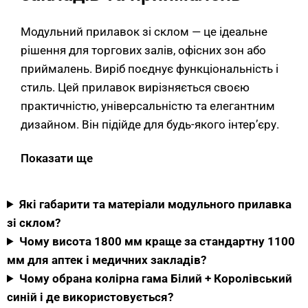
Модульний прилавок зі склом — це ідеальне
рішення для торгових залів, офісних зон або
приймалень. Виріб поєднує функціональність і
стиль. Цей прилавок вирізняється своєю
практичністю, універсальністю та елегантним
дизайном. Він підійде для будь-якого інтер’єру.
Габарити моделі — 1500×820×1800 мм (ширина
Показати ще
× глибина × висота). Висота 1800 мм —
принципова відмінність від стандартних
Які габарити та матеріали модульного прилавка
касових прилавків з висотою 1100 мм. Це не
зі склом?
“стояча” каса, а повноцінна стійка-перегородка.
Чому висота 1800 мм краще за стандартну 1100
Така висота формує бар’єр між робочою зоною
мм для аптек і медичних закладів?
працівника та зоною клієнта. Цей бар’єр
Чому обрана колірна гама Білий + Королівський
критично важливий у спеціалізованих
синій і де використовується?
сегментах — аптеках, медичних закладах,