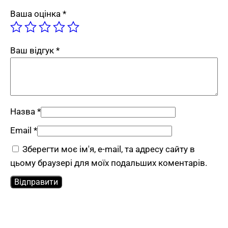
Захисний бар’єр.
Висока конструкція
Ваша оцінка
*
утворює фізичну перегородку між касиром
та клієнтом. Це захищає працівника від
прямого фізичного контакту з
Ваш відгук
*
відвідувачем — критично важливо для
аптек, медичних закладів, банків,
державних установ.
Конфіденційність даних.
Висота приховує
Назва
*
робочий екран касира від погляду клієнта.
Email
*
Це принципово для аптек з інформацією
про здоров’я покупця, медичних закладів з
Зберегти моє ім'я, e-mail, та адресу сайту в
персональними даними, юридичних
цьому браузері для моїх подальших коментарів.
приймалень.
Гігієнічна зона.
Перегородка обмежує
поширення повітря між зонами клієнта і
працівника. Це актуально для медичних
закладів та аптек у сезон респіраторних