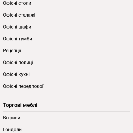
для клієнтів. Це ідеальне рішення для
Офісні столи
демонстрації продукції в аптеках і медичних
Офісні стелажі
закладах. Скло не спотворює зображення і
забезпечує відмінну видимість упаковок та
Офісні шафи
етикеток.
Офісні тумби
Скляна частина має товщину 4 мм — стандарт
Рецепції
серії FLEX PRIDE. Скляна частина також
забезпечує надійний захист і легкість у догляді.
Офісні полиці
Поверхня легко чиститься стандартними
Офісні кухні
засобами для скла. Каркас із металу додає
міцності й стабільності конструкції. Метал
Офісні передпокої
витримує вагу скла та запобігає прогинанню
при тривалій експлуатації.
Торгові меблі
Універсальний сучасний дизайн
Вітрини
Гондоли
Прилавок має сучасний вигляд. Він легко