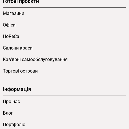
Готові проєкти
медичних закладах і різноманітних
Магазини
приймальнях. Цільові сегменти включають:
Офіси
Аптеки.
Висока стійка з захисним склом —
обов’язковий стандарт для
HoReCa
фармацевтичної ніші. Скло захищає
Салони краси
рецептурні препарати від
несанкціонованого доступу.
Кав’ярні самообслуговування
Медичні центри і клініки.
Реєстратура з
Торгові острови
висотою 1800 мм формує “офіційний”
бар’єр між адміністратором і пацієнтами.
Білий і Королівський синій — стандартна
Інформація
корпоративна гама медичної індустрії.
Про нас
Приймальні офісів і бізнес-центрів.
Стійка
ресепшна з висотою 1800 мм створює
Блог
солідну атмосферу для переговорів і
Портфоліо
прийому клієнтів.