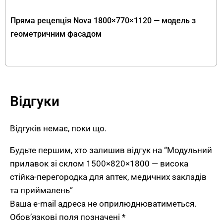
брендингом у синіх тонах (типова кольорова
Пряма рецепція Nova 1800×770×1120 — модель з
гама фармацевтичної індустрії). Другий —
геометричним фасадом
медичні центри і клініки, де білий нагадує про
стерильність, а синій — про професійність.
Третій — приймальні офісів та бізнес-центрів,
що позиціонують себе як технологічні та
сучасні.
Відгуки
Висота 1800 мм — функція “стійки-
перегородки”
Відгуків немає, поки що.
Будьте першим, хто залишив відгук на “Модульний
Висота 1800 мм робить виріб найвищим
прилавок зі склом 1500×820×1800 — висока
прилавком у каталозі FLEX PRIDE. Ця висота не
стійка-перегородка для аптек, медичних закладів
випадкова — вона забезпечує функцію “стійки-
та приймалень”
перегородки” з низкою конкретних переваг для
Ваша e-mail адреса не оприлюднюватиметься.
бізнесу:
Обов’язкові поля позначені
*