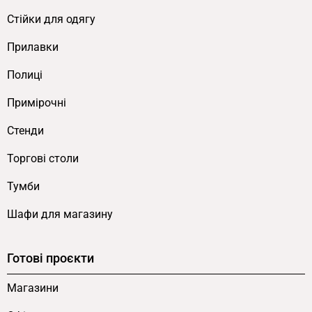
Це створює ідеальні умови для імпульсних
Cтійки для одягу
покупок:
Прилавки
Дрібні аксесуари.
Біжутерія, окуляри,
Полиці
ремні, шкіряні аксесуари — товари, що
“просять” покупки під час очікування.
Примірочні
Косметичні позиції.
Тестери, мініатюри
Стенди
парфумерії, нові продукти бренду
розміщуються прямо у касовій зоні.
Торгові столи
Гаджети-аксесуари.
Кабелі, чохли,
Тумби
навушники, дрібні комп’ютерні аксесуари у
магазинах техніки.
Шафи для магазину
Сезонні товари.
Тимчасові колекції та
промо-товари виставляються на знімних
Готові проєкти
полицях без переробки меблів.
Брендовані позиції.
Товари брендів-
Магазини
партнерів виділяються окремою зоною