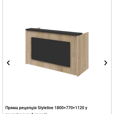
Двобічна архітектура — окремі
функції з кожного боку
Принципова конструктивна риса моделі —
двобічна архітектура. Виріб має різне
наповнення з боку продавця і з боку клієнта. Це
не звичайний прилавок з фасадом і робочою
зоною, а повноцінний “торговий вузол” з двома
самостійними функціональними зонами:
З боку продавця.
Робоча зона з трьома
шухлядами для зберігання документів,
готівки та робочого інвентаря. Відкриті
полиці для швидкого доступу до часто
використовуваних предметів — рекламних
матеріалів, пакувальних аксесуарів, прайс-
Пряма рецепція Styleline 1800×770×1120 у