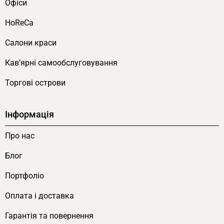
Офіси
викладки з можливістю гнучкої ротації.
HoReCa
5 ключових переваг моделі
Салони краси
Двобічна касова зона забезпечує бізнесу низку
Кав’ярні самообслуговування
конкретних переваг для щоденної експлуатації:
Торгові острови
Ергономічність.
Робоча зона зручна для
щоденної експлуатації. Дозволяє швидко
Інформація
обслуговувати клієнтів.
Місткість.
Полиці з обох боків
Про нас
забезпечують достатньо місця для
Блог
викладки товару.
Економпанель.
Дозволяє кріпити гачки,
Портфоліо
полиці та інші аксесуари для демонстрації
Оплата і доставка
дрібного товару.
Сучасний дизайн.
Привертає увагу,
Гарантія та повернення