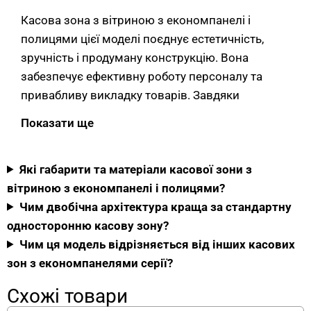
Касова зона з вітриною з економпанелі і
полицями цієї моделі поєднує естетичність,
зручність і продуману конструкцію. Вона
забезпечує ефективну роботу персоналу та
привабливу викладку товарів. Завдяки
поєднанню чорного кольору та дерев’яної
Показати ще
текстури виріб чудово вписується у стиль лофт,
модерн або мінімалізм.
Які габарити та матеріали касової зони з
Габарити моделі — 1800×800×1700 мм (ширина
вітриною з економпанелі і полицями?
× глибина × висота). Висота 1700 мм
Чим двобічна архітектура краща за стандартну
формується з двох частин: висота робочої
односторонню касову зону?
стійки — 1000 мм, висота економпанелі над
Чим ця модель відрізняється від інших касових
нею — 700 мм. Це принципово важлива
зон з економпанелями серії?
архітектурна особливість, що визначає
Схожі товари
функціональність виробу.