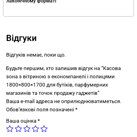
листів.
лаконічному форматі
З боку клієнта.
Вітрина з економпанеллю
та знімними полицями. Економпанель
дозволяє кріпити гачки, полиці та інші
аксесуари для демонстрації дрібного
Відгуки
товару. Знімні полиці легко
переналаштовуються під різні
Відгуків немає, поки що.
асортиментні групи.
Робоча стійка 1000 мм.
Стандартна
Будьте першим, хто залишив відгук на “Касова
висота “стоячої” касової зони. Касир
зона з вітриною з економпанелі і полицями
працює стоячи з касовим обладнанням і
1800×800×1700 для бутіків, парфумерних
документацією на стільниці.
магазинів та точок продажу гаджетів”
Економпанель 700 мм над стійкою.
Ваша e-mail адреса не оприлюднюватиметься.
Виставкова зона над робочою поверхнею
Обов’язкові поля позначені
*
— на рівні очей покупця у черзі. Це
Ваша оцінка
*
найдорожча квадратура магазину з точки
зору імпульсних покупок.