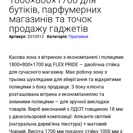
1800×800×1700 для
бутіків, парфумерних
магазинів та точок
продажу гаджетів
Артикул:
2010512
Категорія:
Прилавки
Касова зона з вітриною з економпанелі і полицями
1800×800×1700 від FLEX PRIDE — двобічна стійка
для сучасного магазину. Має робочу зону з
трьома шухлядами для зберігання та відкритими
полицями з боку продавця. З боку клієнта
розташована вітрина з економпанеллю та
знімними полицями — для зручної викладки
товарів. Виріб виконаний з ЛДСП товщиною 18 мм
у двокольоровій композиції: Аліканте світлий
(натуральна дерев’яна текстура) + матовий
Чорний. Висота 1700 мм поєднує стійку 1000 мм з