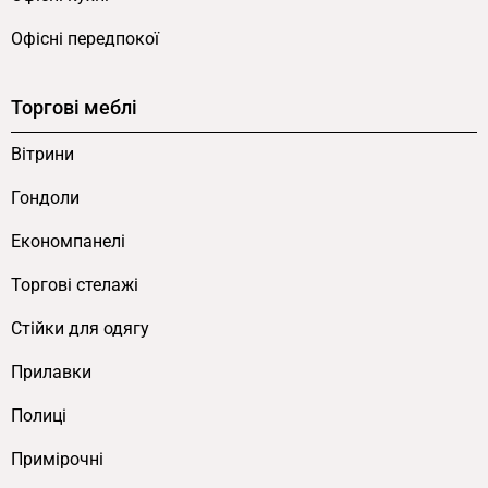
Офісні передпокої
Торгові меблі
Вітрини
Гондоли
Економпанелі
Торгові стелажі
Cтійки для одягу
Прилавки
Полиці
Примірочні