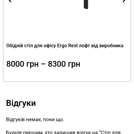
мм — збільшена порівняно зі стандартними
столами, що забезпечує комфортне положення
для роботи за просторою стільницею.
Переваги столу для кабінету
директора модерн від FLEX PRIDE
Обідній стіл для офісу Ergo Rest лофт від виробника
Premier-3 поєднує:
8000
грн
–
8300
грн
Елегантний дизайн
— стіл для кабінету
директора модерн у світлій колірній
комбінації Сосна Кембра + Білий створює
атмосферу легкості та вишуканості,
Відгуки
ідеальну для сучасних кабінетів.
Фурнітура Marella
— офісний стіл
керівника Premier на замовлення
Відгуків немає, поки що.
оснащений тумбами з шухлядками з
Будьте першим, хто залишив відгук на “Стіл для
плавним ходом та врізними ручками