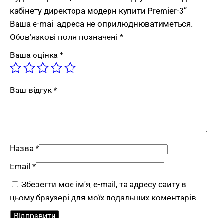
кабінету директора модерн купити Premier-3”
Marella для зручного зберігання
Ваша e-mail адреса не оприлюднюватиметься.
документів та особистих речей.
Обов’язкові поля позначені
*
Колекція Light Loft
— Premier-3 чудово
поєднується з іншими меблями
колекції
Ваша оцінка
*
Light Loft
, що дозволяє створити цілісний
та стильний офісний інтер’єр.
Ваш відгук
*
Також у серії Premier:
Premier-1
та
Premier-2
.
Більше моделей — у категорії
офісних столів від
виробника
.
FLEX PRIDE виготовляє меблі на замовлення:
Назва
*
стандартні розміри — від 5 робочих днів,
Email
*
нестандартні — від 10 днів. Напишіть нам на
Зберегти моє ім'я, e-mail, та адресу сайту в
Viber
,
Telegram
або зателефонуйте за номером
цьому браузері для моїх подальших коментарів.
+38067-4-144-144
.