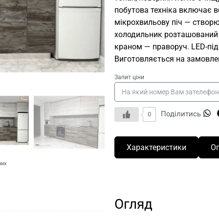
побутова техніка включає в
мікрохвильову піч — створю
холодильник розташований у
краном — праворуч. LED-під
Виготовляється на замовлен
Запит ціни
Поділитись
0
Характеристики
О
них
Огляд