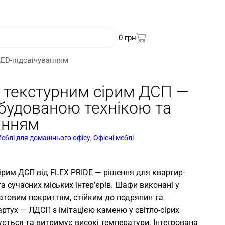
0
грн
LED-підсвічуванням
 текстурним сірим ДСП —
вбудованою технікою та
анням
еблі для домашнього офісу
,
Офісні меблі
ірим ДСП від FLEX PRIDE — рішення для квартир-
та сучасних міських інтер’єрів. Шафи виконані у
 матовим покриттям, стійким до подряпин та
артух — ЛДСП з імітацією каменю у світло-сірих
ується та витримує високі температури. Інтегрована