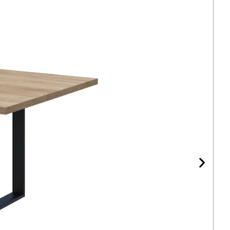
р з тактильно теплим деревним малюнком. Це
д суцільно-сірих фасадів — поверхня
а, а як натуральна. Точний відтінок підбирається
 — від світлих сірих з білими прожилками до
іт або темно-сірий.
 функціональний вибір. На відміну від глянцю,
альців, не дає відблисків від точкового
 щоденного протирання. Поверхня стійка до
користування — посудних дверцят, сумок,
днення знімаються вологою серветкою з
обом.
 з імітацією каменю у світло-сірих
ані з ЛДСП з декором імітації каменю у світло-