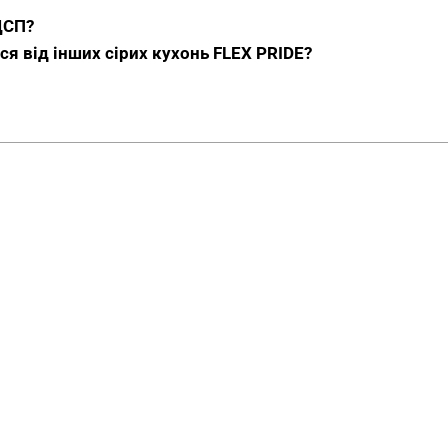
невеликих приміще
ДСП?
я від інших сірих кухонь FLEX PRIDE?
Пряма конфігурація — опти
перевищує можливості кут
організована послідовно:
мийка — поверхня — варил
рухатися вздовж кухні в 
Лінійне рішення особливо
2 до 3 метрів — поширений
студіях. Решта приміщення
стійки або острівця, яки
індивідуальним проектом 
Сірі деревні відтін
Шафи виконані у відтінках