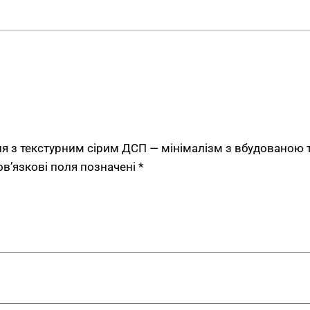
на етапі проектування. Ін
енергоефективна технологі
тепла на поверхню. Мікро
звільняє стільницю від до
Окремий холодильник розт
інтегрований у єдиний фас
Інтеграція техніки створю
холодильника не виступає 
ня з текстурним сірим ДСП — мінімалізм з вбудованою 
мм для всього блоку. Гли
ов’язкові поля позначені
*
праворуч — дозволяє зручн
LED-освітлення робо
функціональність
Тепле LED-освітлення вмо
довжини блоку. Світло сп