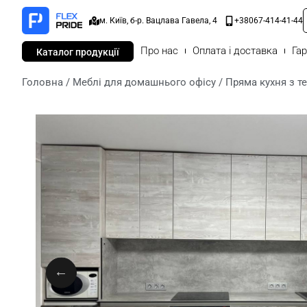
м. Київ, б-р. Вацлава Гавела, 4
+38067-414-41-44
Про нас
Оплата і доставка
Гар
Каталог продукції
Головна
/
Меблі для домашнього офісу
/ Пряма кухня з т