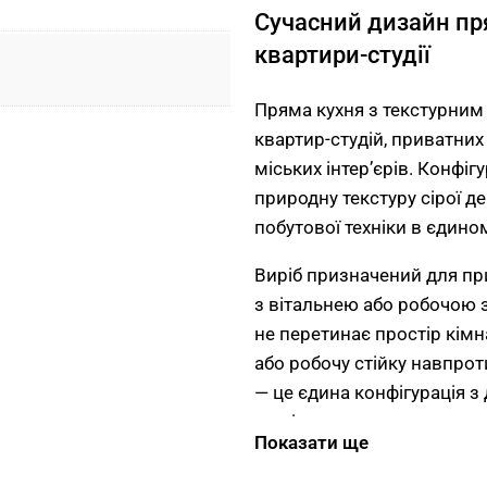
Сучасний дизайн пря
квартири-студії
Пряма кухня з текстурним
квартир-студій, приватни
міських інтер’єрів. Конфіг
природну текстуру сірої д
побутової техніки в єдином
Виріб призначений для пр
з вітальнею або робочою з
не перетинає простір кімн
або робочу стійку навпрот
— це єдина конфігурація 
техніки.
Показати ще
Лінійне планування