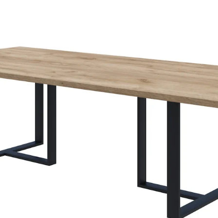
що поєднує сучасний колі
принципова відмінність ві
сприймається не як технічн
з палітри ЛДСП FLEX PRIDE
темних варіантів типу граф
Матове покриття фасадів —
мат не показує відбитків п
освітлення та не вимагає
подряпин від побутового 
столових приборів. Забру
нейтральним миючим зас
Стільниця та фартух
тонах
Стільниця та фартух викон