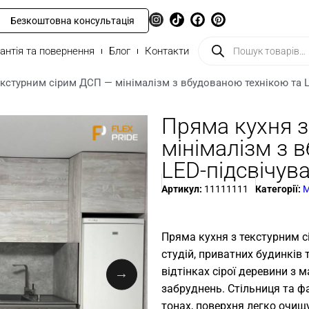
Безкоштовна консультація
антія та повернення
Блог
Контакти
екстурним сірим ДСП — мінімалізм з вбудованою технікою та 
Пряма кухня з
мінімалізм з 
LED-підсвічув
Артикул:
11111111
Категорії:
М
Пряма кухня з текстурним с
студій, приватних будинків 
відтінках сірої деревини з
забруднень. Стільниця та ф
тонах, поверхня легко очищ