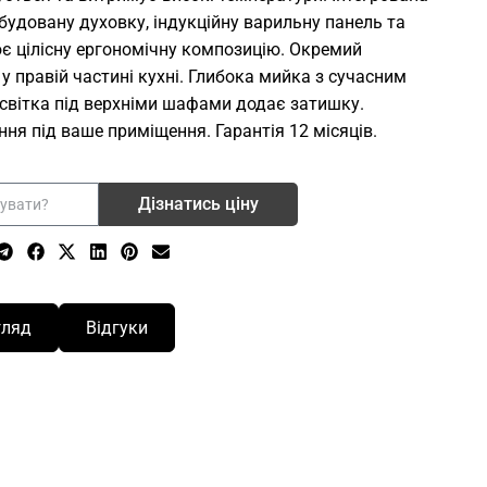
будовану духовку, індукційну варильну панель та
є цілісну ергономічну композицію. Окремий
 правій частині кухні. Глибока мийка з сучасним
світка під верхніми шафами додає затишку.
ня під ваше приміщення. Гарантія 12 місяців.
Дізнатись ціну
гляд
Відгуки