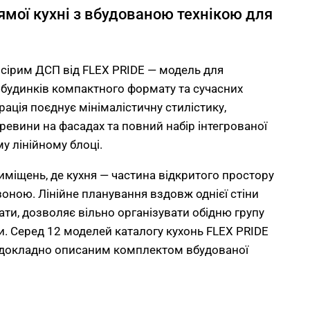
мої кухні з вбудованою технікою для
 сірим ДСП від FLEX PRIDE — модель для
х будинків компактного формату та сучасних
урація поєднує мінімалістичну стилістику,
еревини на фасадах та повний набір інтегрованої
у лінійному блоці.
иміщень, де кухня — частина відкритого простору
оною. Лінійне планування вздовж однієї стіни
ати, дозволяє вільно організувати обідню групу
и. Серед 12 моделей каталогу кухонь FLEX PRIDE
з докладно описаним комплектом вбудованої
 — функціональний прийом для