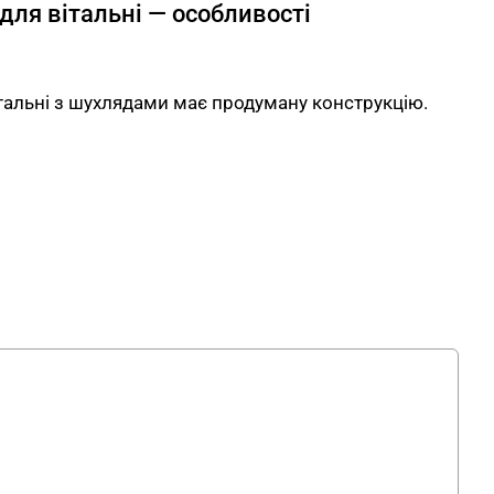
 для вітальні — особливості
італьні з шухлядами має продуману конструкцію.
м замком забезпечують безпечне зберігання
ібних предметів. Міцні металеві направляючі
шумне висування. Відкрита полиця тумби ST 209
і приставки, роутери та плеєри. Верхня
 розміщення сучасного телевізора. Отвір у
екції забезпечує вільний доступ до кабелів та
 ТВ центральної ST 209 WM
на шухлядах.
Тумба FLEX PRIDE у кольорі Венге
яди одним ключем — речі під надійним захистом.
Відкрита секція з доступом до кабелів тримає