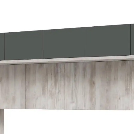
приставки та роутери
Мінімалістичний диз
перевантажує інтер’єр
кімнат.
ЛДСП з алюмінієвим
відколів, алюмінієві 
Широкий вибір кольо
будь-якому кольорі 
Центральна модель 
Тумба під телевізор центр
PRIDE з трьох моделей од
модель самостійна — підх
комбінувати з правою та 
зони у просторих вітальня
фурнітуру та центральний