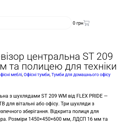
0
грн
евізор центральна ST 209
м та полицею для техніки
фісні меблі
,
Офісні тумби
,
Тумби для домашнього офісу
льна з шухлядами ST 209 WM від FLEX PRIDE —
ТВ для вітальні або офісу. Три шухляди з
печного зберігання. Відкрита полиця для
єра. Розміри 1450×450×600 мм, ЛДСП 16 мм та