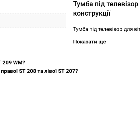
Тумба під телевізор
конструкції
Тумба під телевізор для в
Три шухляди з центральни
Показати ще
документів, пультів та др
гарантують плавне та без
ST 209 WM?
WM приймає консолі, ігров
правої ST 208 та лівої ST 207?
стільниця розрахована під
задній частині відкритої с
роз’ємів техніки.
Переваги тумби під
Центральний замок 
зачиняє всі три шухл
Полиця для техніки.