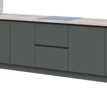
Де купити тумбу під
Тумбу під телевізор цент
виробника FLEX PRIDE з до
виглядає у
вітальні
, спаль
повноцінної мультимедійн
Інші тумби під ТВ се
У каталозі
тумб для дому
є
шухляди з правого боку.
S
Комбінуйте для симетричн
з металевим каркасом.
Щоб купити тумбу під теле
напишіть на
Viber
,
Telegra