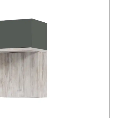
 завжди під рукою та підключеними.
айн.
Простий елегантний вигляд не
, підходить як для класичних, так і для сучасних
и елементами.
Поверхня стійка до подряпин та
вставки додають міцності.
рів.
Венге — стандартний варіант. Замовте в
ЛДСП із
палітри FLEX PRIDE
— понад 40 відтінків.
— частина серії ST WM
альна ST 209 WM входить до модульної серії FLEX
накових розмірів 1450×450×600 мм. Центральна
одить для використання окремо. Її також можна
лівою тумбами для створення широкої медіа-
х. Усі три моделі мають однакові матеріали,
 замок.