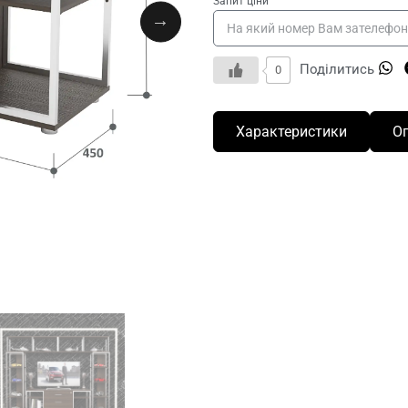
Запит ціни
Поділитись
0
Характеристики
О