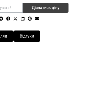
Дізнатись ціну
гляд
Відгуки