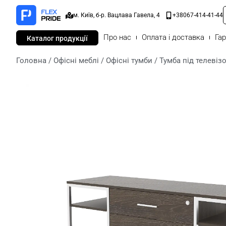
м. Київ, б-р. Вацлава Гавела, 4
+38067-414-41-44
Про нас
Оплата і доставка
Гар
Каталог продукції
Головна
/
Офісні меблі
/
Офісні тумби
/ Тумба під телевіз