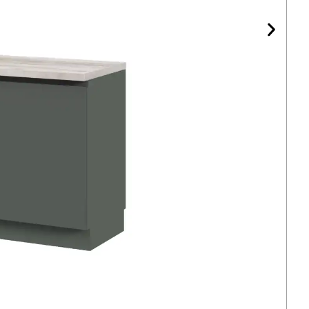
 телевізор від виробника
ральну можна замовити безпосередньо у
ставкою по Києву та всій Україні. Модель добре
ні або офісі. Доповніть
стінкою під телевізор
для
ої зони.
рії ST WM
 три моделі серії ST WM.
ST 208 WM права
—
T 207 WM ліва
— шухляди з лівого боку.
ої композиції. Також дивіться
тумби в стилі лофт
візор або замовити індивідуальний проект,
m
або зателефонуйте
+38067-4-144-144
. Більше —