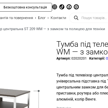
Безкоштовна консультація
антія та повернення
Блог
Контакти
ор центральна ST 209 WM — з замком та полицею для техніки
Тумба під тел
WM — з замко
Артикул:
02020201
Категорії:
О
Тумба під телевізор центра
універсальна підставка під 
центральним замком для без
приставки, роутера або пле
алюміній, колір Венге.