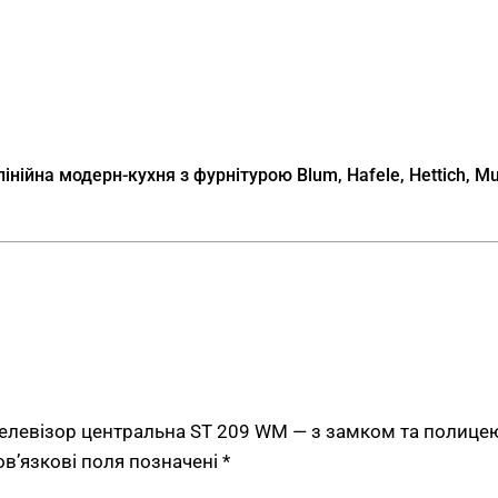
Про нас
.
інійна модерн-кухня з фурнітурою Blum, Hafele, Hettich, Mu
 телевізор центральна ST 209 WM — з замком та полицею
ов’язкові поля позначені
*