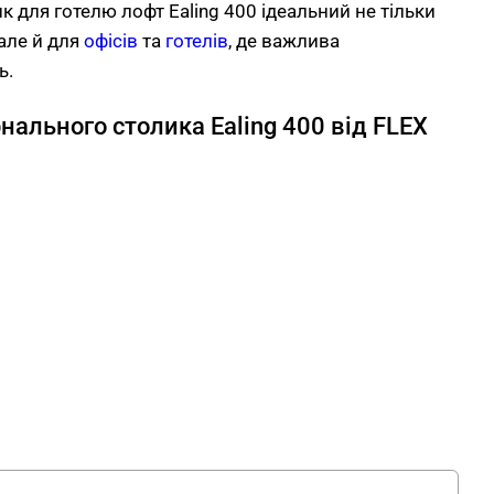
 для готелю лофт Ealing 400 ідеальний не тільки
але й для
офісів
та
готелів
, де важлива
ь.
ального столика Ealing 400 від FLEX
урнального столика лофт від виробника
ого ДСП товщиною 18 мм із текстурою
кас — металопрофільна меблева труба 20×20 мм
Нижня полиця — металева, для зберігання книг,
чей. Маленький столик для готелю лофт Ealing
і кольорів Дуб Родос темний + Антрацитовий. Це
aling від FLEX PRIDE.
о столика Ealing 400 від FLEX PRIDE