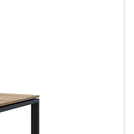
ling
— мініатюрний журнальний столик лофт від
ми 400×400 мм не займає місця. Ідеальний для
ь та обмеженого простору.
иця
— маленький столик для готелю лофт з
берігання. Металева полиця підкреслює
та забезпечує надійність.
ористання
— підходить для дому, офісу, готелів та
ів. Може слугувати приліжковим столиком,
 або елементом зони очікування.
йн
— поєднання металу та дерева додає простору
Стиль лофт, мінімалізм або хай-тек.
металевий каркас 20×20 мм та ЛДСП 18 мм
ічність при щоденному використанні.
х просторів
столик лофт від виробника FLEX PRIDE можна