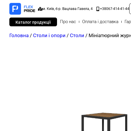
м. Київ, б-р. Вацлава Гавела, 4
+38067-414-41-44
Про нас
Оплата і доставка
Гар
Каталог продукції
Головна
/
Столи і опори
/
Столи
/ Мініатюрний журн