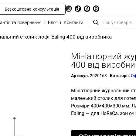
Безкоштовна консультація
антія та повернення
Блог
Контакти
альний столик лофт Ealing 400 від виробника
Мініатюрний жур
400 від виробни
Артикул:
2020163
Категорії:
Оф
Мініатюрний журнальний сто
маленький столик для готе
Розміри 400×400×300 мм, ЛД
Ealing — для HoReCa, зон оч