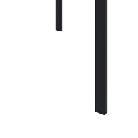
використовувати у різних
очікування чи переговорни
елементом у холі, номерах
столик біля дивана чи кріс
Висота 300 мм не переванта
Інші моделі серії Eal
Також у серії:
Ealing 1500
п
Ealing 900
квадратний 900
600×600×300 мм. Усі мод
18 мм на каркасі 20×20 мм
FLEX PRIDE виготовляє ме
відповідно до ваших інди
Telegram
або зателефонуй
узгодять деталі та врахую