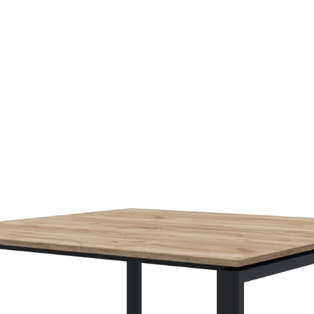
Найменший у серії Ea
виробника з розміра
найменших приміщен
Металева нижня пол
додатковим рівнем з
індустріальний стиль 
Універсальність вик
комерційних простор
столиком для декору
Індустріальний диза
сучасного характеру. 
Міцна конструкція
— 
забезпечують довгов
Ідеальний для різни
Мініатюрний журнальний 