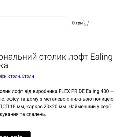
0
грн
нальний столик лофт Ealing
ка
існі столи
,
Столи
лик лофт від виробника FLEX PRIDE Ealing 400 —
лю, офісу та дому з металевою нижньою полицею.
СП 18 мм, каркас 20×20 мм. Найменший у серії
ікування та спалень.