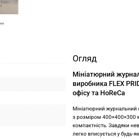
них
Огляд
Мініатюрний журналь
виробника FLEX PRI
офісу та HoReCa
Мініатюрний журнальний с
з розміром 400×400×300 
компактність. Завдяки не
легко вписується у будь-як