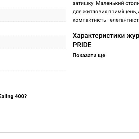
затишку. Маленький столик
для житлових приміщень, 
компактність і елегантніст
Характеристики журн
PRIDE
Показати ще
Стільниця мініатюрного ж
виготовлена з ламінован
натурального дерева. Кар
з порошковим покриттям. 
аксесуарів або робочих ре
aling 400?
400 доступний у поєднанн
найменший столик у серії E
Переваги журнальног