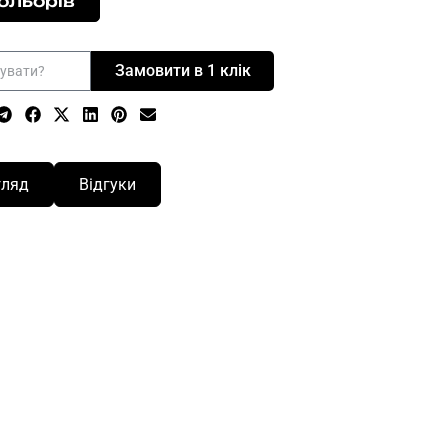
ольорів
Замовити в 1 клік
гляд
Відгуки