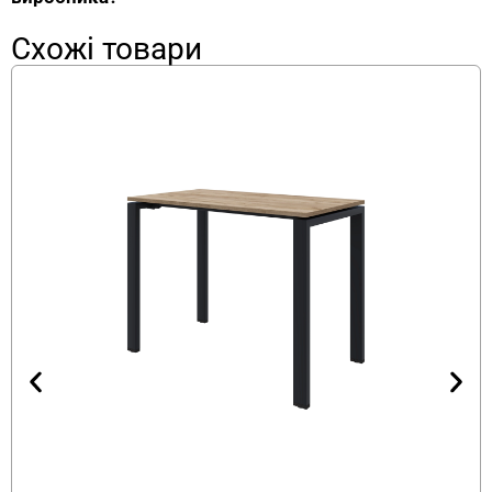
подряпин та сколів. Поверхня зберігає
зовнішній вигляд навіть при інтенсивній
Схожі товари
експлуатації та легко очищується без
спеціального догляду.
Металевий каркас письмового столу лофт
виготовлений з профільної труби 50×25×1,5 мм
з порошковим фарбуванням. Стіл стоїть стійко і
надійно, витримує велику вагу — ви зможете
розмістити всі необхідні речі та офісну техніку.
Сучасний дизайн у стилі лофт доповнює
інтер’єр офісу — від класичного кабінету до
open-space.
Переваги офісного столу для
персоналу від виробника FLEX PRIDE
ERGO-120 поєднує: