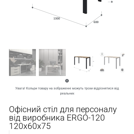
Увага! Кольри товару на зображенні можуть трохи відрізнятися від
реальних
Офісний стіл для персоналу
від виробника ERGO-120
120х60х75