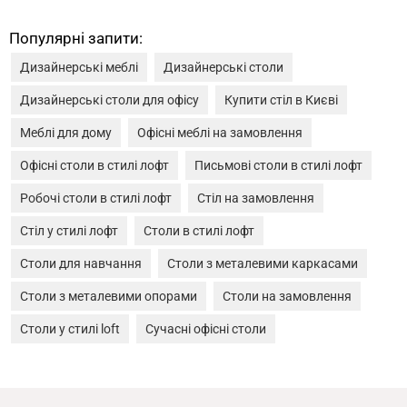
Популярні запити:
Дизайнерські меблі
Дизайнерські столи
Дизайнерські столи для офісу
Купити стіл в Києві
Меблі для дому
Офісні меблі на замовлення
Офісні столи в стилі лофт
Письмові столи в стилі лофт
Робочі столи в стилі лофт
Стіл на замовлення
Стіл у стилі лофт
Столи в стилі лофт
Столи для навчання
Столи з металевими каркасами
Столи з металевими опорами
Столи на замовлення
Столи у стилі loft
Сучасні офісні столи