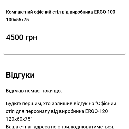
Компактний офісний стіл від виробника ERGO-100
Функціональність
— письмовий стіл 120
100х55х75
см на металевому каркасі забезпечує
повноцінне робоче місце для щоденної
роботи з документами та технікою.
4500
грн
Надійність
— стіл для персоналу від
виробника з сертифікованих матеріалів та
металевого каркасу гарантує тривалий
термін служби.
Відгуки
Стиль лофт
— мінімалістичний дизайн
офісного столу на замовлення впишеться
у будь-який сучасний інтер’єр.
Відгуків немає, поки що.
Якщо потрібен компактніший стіл — зверніть
Будьте першим, хто залишив відгук на “Офісний
увагу на
письмовий стіл ERGO-100
, а для
стіл для персоналу від виробника ERGO-120
більшого робочого простору — на інші моделі
120х60х75”
офісних столів від виробника
.
Ваша e-mail адреса не оприлюднюватиметься.