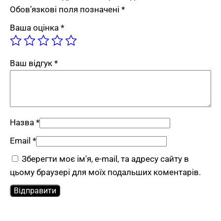
Обов’язкові поля позначені
*
FLEX PRIDE виготовляє офісні столи для
Ваша оцінка
*
персоналу на замовлення: стандартні розміри
— від 5 робочих днів, нестандартні — від 10 днів.
Напишіть нам на
Viber
,
Telegram
або
Ваш відгук
*
зателефонуйте за номером
+38067-4-144-144
.
Назва
*
Email
*
Зберегти моє ім'я, e-mail, та адресу сайту в
цьому браузері для моїх подальших коментарів.