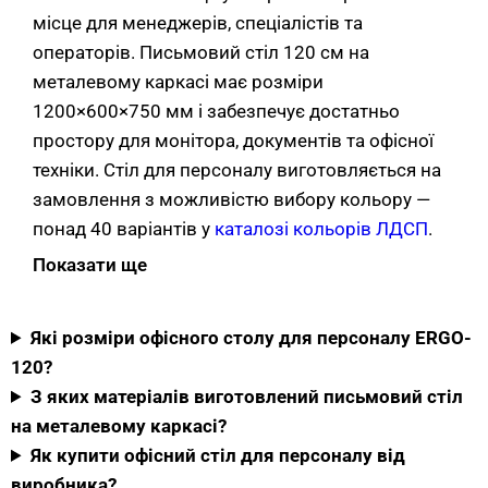
місце для менеджерів, спеціалістів та
операторів. Письмовий стіл 120 см на
металевому каркасі має розміри
1200×600×750 мм і забезпечує достатньо
простору для монітора, документів та офісної
техніки. Стіл для персоналу виготовляється на
замовлення з можливістю вибору кольору —
понад 40 варіантів у
каталозі кольорів ЛДСП
.
Показати ще
Матеріали письмового столу 120 см
на металевому каркасі
Які розміри офісного столу для персоналу ERGO-
120?
Стільниця офісного столу для персоналу
З яких матеріалів виготовлений письмовий стіл
виготовлена з ЛДСП товщиною 18 мм
на металевому каркасі?
(Kronospan або Swisspan) з кромкою ABS 2 мм
Як купити офісний стіл для персоналу від
по периметру — міцна, зносостійка, стійка до
виробника?