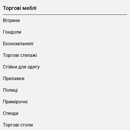
Торгові меблі
Вітрини
Гондоли
Економпанелі
Торгові стелажі
Cтійки для одягу
Прилавки
Полиці
Примірочні
Стенди
Торгові столи