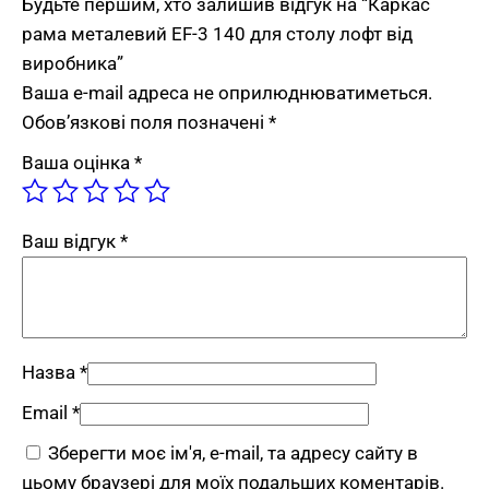
Будьте першим, хто залишив відгук на “Каркас
витримує великі навантаження. Стійкість
рама металевий EF-3 140 для столу лофт від
гарантують труби 60×30+30×30 мм.
виробника”
4 кольори на вибір
— сірий, білий, чорний
Ваша e-mail адреса не оприлюднюватиметься.
або індивідуальний RAL для гармонійного
Обов’язкові поля позначені
*
поєднання з інтер’єром.
Ваша оцінка
*
Легкий монтаж
— конструкція проста у
збірці без спеціальних інструментів.
Ваш відгук
*
Застосування каркасу EF-3 140
Каркас рама металевий для столу лофт 140×70
від виробника FLEX PRIDE EF-3 140 має
широкий спектр використання. В офісах —
Назва
*
робочий стіл для ефективної роботи
Email
*
менеджера. У житлових просторах —
Зберегти моє ім'я, e-mail, та адресу сайту в
письмовий або обідній стіл. У закладах HoReCa
цьому браузері для моїх подальших коментарів.