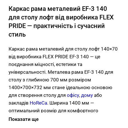
Каркас рама металевий EF-3 140
для столу лофт від виробника FLEX
PRIDE — практичність і сучасний
стиль
Каркас рама металевий для столу лофт 140×70
від виробника FLEX PRIDE EF-3 140 — це
поєднання міцності, естетики та
універсальності. Металева рама EF-3 140 для
столу з глибиною 700 мм розміром
1400×700×732 мм стане ідеальною основою
для створення столу для
офісу
,
дому
або
закладів
HoReCa
. Ширина 1400 мм —
оптимальний розмір для комфортного
робочого місця менеджера або фахівця.
Показати ще