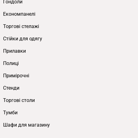
Гондоли
Економпанелі
Торгові стелажі
Cтійки для одягу
Прилавки
Полиці
Примірочні
Стенди
Торгові столи
Тумби
Шафи для магазину