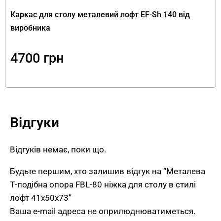
Каркас для столу металевий лофт EF-Sh 140 від
Стійкість:
міцна основа, що витримує
виробника
високі навантаження.
Універсальність:
підходить для різних
4700
грн
типів стільниць.
Мінімалістичний дизайн:
гармонійно
доповнює сучасний інтер’єр.
Легкість монтажу:
проста конструкція, що
швидко збирається.
Відгуки
Регулювання висоти:
ідеальне
вирівнювання навіть на нерівній підлозі.
Відгуків немає, поки що.
Для яких приміщень підходить?
Будьте першим, хто залишив відгук на “Металева
Т-подібна опора FBL-80 ніжка для столу в стилі
Столи з металевою опорою ідеально
лофт 41х50х73”
впишуться в інтер’єри:
Ваша e-mail адреса не оприлюднюватиметься.