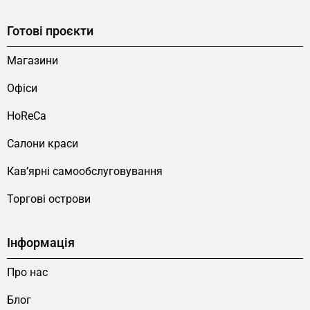
розрахунок повного проєкту торгової точки
Готові проєкти
разом зі стелажами, прилавками та супутнім
обладнанням.
Магазини
Інші демонстраційні столики у
Офіси
каталозі FLEX PRIDE
HoReCa
У каталозі представлено кілька форматів
Салони краси
компактних столиків з габаритом 350×250 мм.
Кав’ярні самообслуговування
Демонстраційний столик 350×250×800
—
середня модель тієї ж лінійки з ЛДСП Аліканте
Торгові острови
та чорним каркасом, висота 800 мм для
середнього ярусу композиції.
Демонстраційний
Інформація
столик 350×250×1000
— найвища модель
лінійки висотою 1000 мм для верхнього ярусу.
Про нас
Блог
Столик демонстраційний 350×250×600 з 2