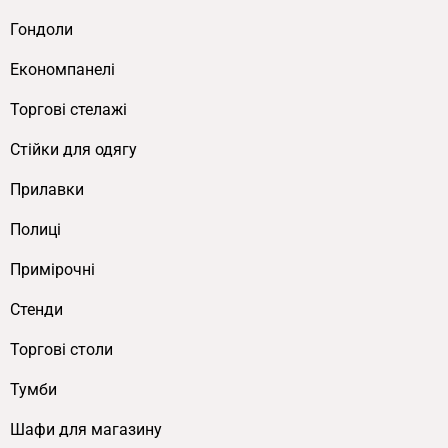
гаджетів
— бестселери з оглядом з усіх боків. У
Гондоли
торгових острівцях ТЦ
— базовий модуль
обмеженого простору з акцентом на
Економпанелі
функціональність.
Торгові стелажі
Замовлення столика —
Cтійки для одягу
індивідуальна конфігурація під
Прилавки
магазин
Полиці
Виріб виготовляється в Києві з доставкою по
Примірочні
Україні. За індивідуальним проєктом можна
змінити габарити основи та обрати колір ЛДСП
Стенди
із палітри FLEX PRIDE. На замовлення також
Торгові столи
змінюємо висоту столика, замовляємо білий
каркас замість чорного або наносимо
Тумби
фірмовий брендинг на лицьову поверхню.
Шафи для магазину
Гарантія від виробника — 12 місяців. Можливий