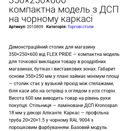
350×250×600 —
компактна модель з ДСП
на чорному каркасі
Артикул:
2010809
Категорія:
Торгові столи
Демонстраційний столик для магазину
350×250×600 від FLEX PRIDE — компактна модель
для точкової викладки товару в роздрібних
магазинах, бутіках і виставкових зонах. Габарит
основи 350×250 мм у плані займає мінімум площі
— столик стає у вузький прохід між стелажами,
біля каси або на острівці з оглядом з усіх сторін.
Висота 600 мм виводить товар на рівень руки
покупця. Стільниця — ламіноване ДСП Kronospan
18 мм у декорі Аліканте. Каркас — профільна
труба 20×20×1.5 у чорному RAL 9004 з
порошковим фарбуванням. Базовий модуль