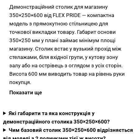
Демонстраційний столик для магазину
350×250×600 від FLEX PRIDE — компактна
модель з прямокутною стільницею для
точкової викладки товару. Габарит основи
350×250 мм у плані займає мінімум площі
магазину. Столик встає у вузький прохід між
стелажами, біля вхідної групи, у кутову зону
залу або на острівець з оглядом з усіх сторін.
Висота 600 мм виводить товар на рівень руки
покупця.
Показати ще
Це базовий модуль лінійки висот 600/800/1000
мм у єдиному габариті 350×250. Самостійно
столик працює як точкова викладка біля каси, у
Які габарити та яка конструкція у
вітрині або на острівці. У парі зі столиками 800 і
демонстраційного столика 350×250×600?
1000 мм формує триярусну композицію з
Чим базовий столик 350×250×600 відрізняється
ієрархією уваги. Високий товар ззаду, низький
від моделі з 2 поличками тієї ж висоти?