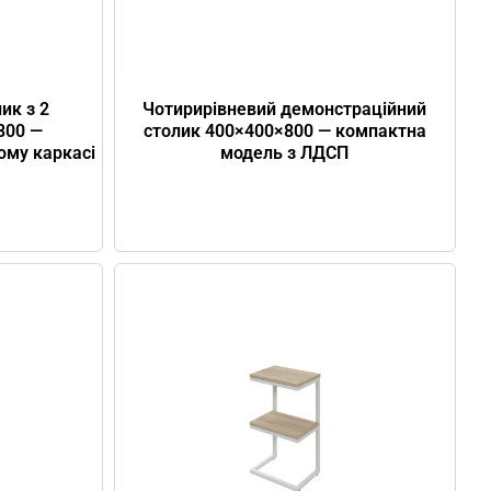
Чотирирівневий демонстраційний
ик з 2
столик 400×400×800 — компактна
800 —
модель з ЛДСП
ому каркасі