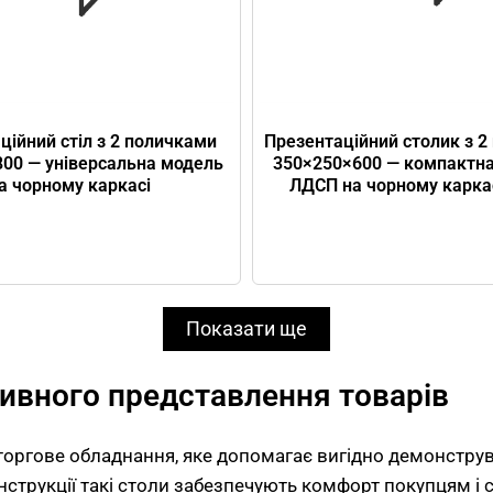
Презентаційний столик з 2
ційний стіл з 2 поличками
350×250×600 — компактна
00 — універсальна модель
ЛДСП на чорному карка
а чорному каркасі
Показати ще
тивного представлення товарів
торгове обладнання, яке допомагає вигідно демонструв
онструкції такі столи забезпечують комфорт покупцям і