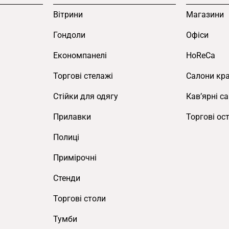
Вітрини
Магазини
Гондоли
Офіси
Економпанелі
HoReCa
Торгові стелажі
Салони кр
Cтійки для одягу
Кав’ярні с
Прилавки
Торгові ос
Полиці
Примірочні
Стенди
Торгові столи
Тумби