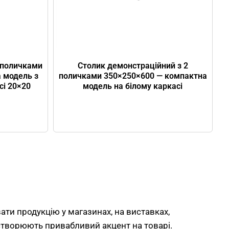
 поличками
Столик демонстраційний з 2
 модель з
поличками 350×250×600 — компактна
сі 20×20
модель на білому каркасі
ати продукцію у магазинах, на виставках,
 створюють привабливий акцент на товарі.