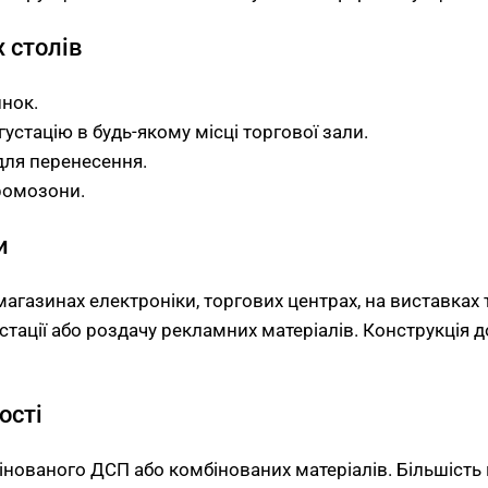
 столів
инок.
стацію в будь-якому місці торгової зали.
для перенесення.
ромозони.
и
агазинах електроніки, торгових центрах, на виставках 
стації або роздачу рекламних матеріалів. Конструкція 
ості
мінованого ДСП або комбінованих матеріалів. Більшіст