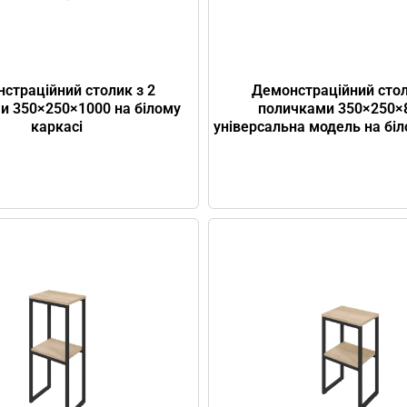
страційний столик з 2
Демонстраційний стол
и 350×250×1000 на білому
поличками 350×250×
каркасі
універсальна модель на біл