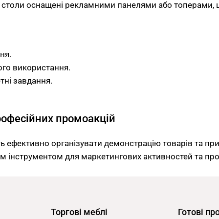
які столи оснащені рекламними панелями або топерами,
ня.
того використання.
тні завдання.
рофесійних промоакцій
ть ефективно організувати демонстрацію товарів та прив
им інструментом для маркетингових активностей та про
Торгові меблі
Готові пр