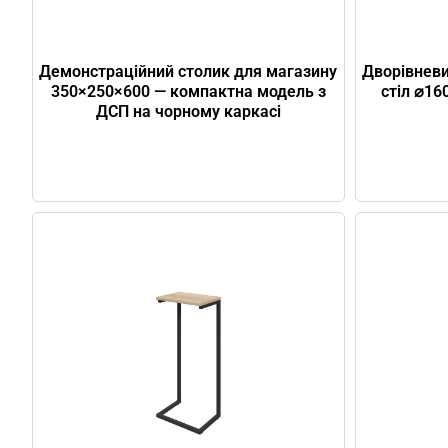
Демонстраційний столик для магазину
Дворівневи
350×250×600 — компактна модель з
стіл ⌀1
ДСП на чорному каркасі