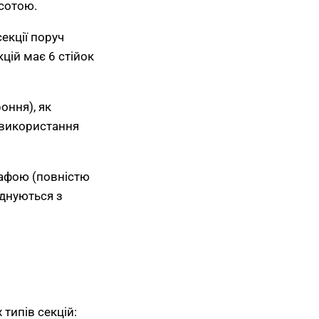
сотою.
екції поруч
кцій має 6 стійок
роння), як
о використання
шафою (повністю
єднуються з
типів секцій: