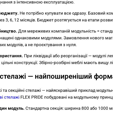
нання з інтенсивною експлуатацією.
 бюджету.
Не потрібно купувати все одразу. Базовий ко
 3, 6, 12 місяців. Бюджет розтягується на етапи розвит
бництво.
Для мережевих компаній модульність = станда
снащені однаковими модулями. Замовлення нового маг
их модулів, а не проєктування з нуля.
користання.
При ліквідації або реорганізації — модулі л
 цільні конструкції. Збірно-розбірні меблі мають вищу лі
 стелажі — найпоширеніший форм
і та секційні стелажі — найяскравіший приклад модульн
ві стелажі
FLEX PRIDE побудовані на модульному принци
дин модуль.
Стандартна секція: ширина 800 або 1000 м