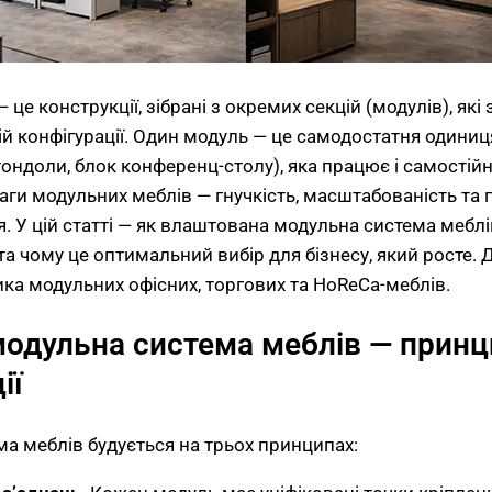
 це конструкції, зібрані з окремих секцій (модулів), які
ій конфігурації. Один модуль — це самодостатня одиниця
гондоли, блок конференц-столу), яка працює і самостійно
аги модульних меблів — гнучкість, масштабованість та 
. У цій статті — як влаштована модульна система меблі
та чому це оптимальний вибір для бізнесу, який росте. 
ка модульних офісних, торгових та HoReCa-меблів.
модульна система меблів — принц
ії
а меблів будується на трьох принципах: