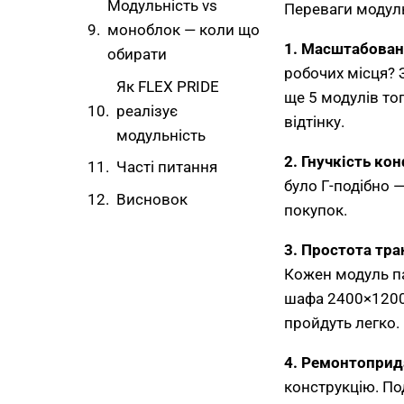
Модульність vs
Переваги модуль
моноблок — коли що
1. Масштабован
обирати
робочих місця? 
Як FLEX PRIDE
ще 5 модулів то
реалізує
відтінку.
модульність
2. Гнучкість кон
Часті питання
було Г-подібно —
Висновок
покупок.
3. Простота тр
Кожен модуль па
шафа 2400×1200 
пройдуть легко.
4. Ремонтоприд
конструкцію. По