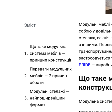
Модульні меблі —
Зміст
собою у довільн
стелажа, секція 
з іншими. Перев
Що таке модульна
транспортування
система меблів —
застосовується 
принцип конструкції
PRIDE
— виробни
Переваги модульних
меблів — 7 причин
Що таке 
обрати
конструкц
Модульні стелажі —
найпоширеніший
Модульна систем
формат