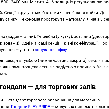
1800–2400 мм. Містить 4–6 полиць із регульованою ви
й.
Секції скручуються болтами через бокові стійки. Дві с
ву стійку — економія простору та матеріалу. Лінія з 5 се
на (вздовж стіни), Г-подібна (у кутку), острівна (двосто
 зонами). Одні й ті самі секції — різні конфігурації. Пр
нування — у статті
зонування офісу
.
лі:
секція з тумбою (нижня частина закрита), секція з 
 з ящиками, торцева секція з радіусною полицею. Усі з’
ями.
гондоли — для торгових залів
и — стандарт торгового обладнання для магазинів
ання.
Гондоли FLEX PRIDE
— модульна система з кількох 