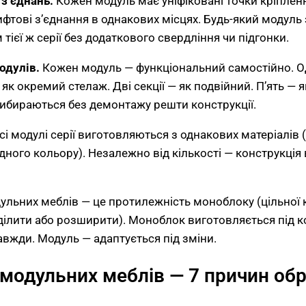
з’єднань.
Кожен модуль має уніфіковані точки кріпленн
ифтові з’єднання в однакових місцях. Будь-який модуль 
тієї ж серії без додаткового свердління чи підгонки.
одулів.
Кожен модуль — функціональний самостійно. О
к окремий стелаж. Дві секції — як подвійний. П’ять — я
ибираються без демонтажу решти конструкції.
сі модулі серії виготовляються з однакових матеріалів
одного кольору). Незалежно від кількості — конструкція
ульних меблів — це протилежність моноблоку (цільної к
ілити або розширити). Моноблок виготовляється під 
завжди. Модуль — адаптується під зміни.
модульних меблів — 7 причин об