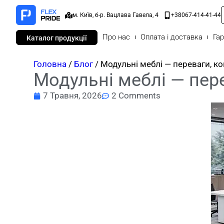
м. Київ, б-р. Вацлава Гавела, 4
+38067-414-41-44
Про нас
Оплата і доставка
Гар
Каталог продукції
Головна
/
Блог
/ Модульні меблі — переваги, ко
Модульні меблі — пере
7 Травня, 2026
2 Comments