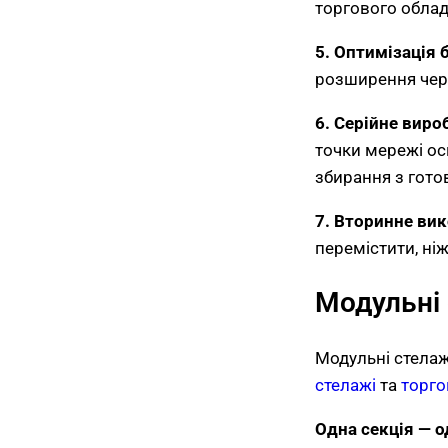
торгового облад
5. Оптимізація
розширення через
6. Серійне виро
точки мережі о
збирання з готов
7. Вторинне ви
перемістити, ніж
Модульні
Модульні стелаж
стелажі
та
торго
Одна секція — о