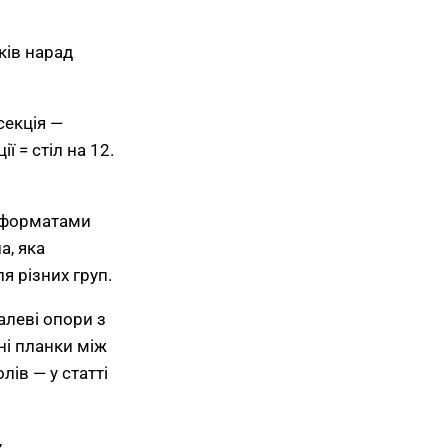
ків нарад
секція —
ї = стіл на 12.
 форматами
а, яка
я різних груп.
алеві опори з
ні планки між
лів — у статті