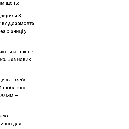
иміщень:
ідкрили 3
ків? Дозамовте
з різниці у
ляються інакше:
ка. Без нових
дульні меблі.
 Моноблочна
600 мм —
 всю
тично для