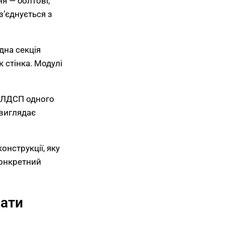
я — болтові,
з’єднується з
дна секція
к стінка. Модулі
 (ЛДСП одного
 виглядає
онструкції, яку
конкретний
рати