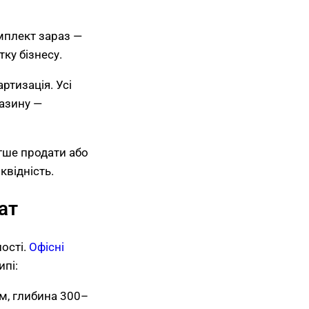
мплект зараз —
ку бізнесу.
ртизація. Усі
азину —
егше продати або
квідність.
ат
ості.
Офісні
пі:
м, глибина 300–