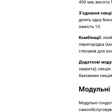
400 мм, висота 
З’єднання секці
ділять одну боко
замість 10.
Комбінації:
ліній
перегородка (між
стелажів для зо
Додаткові моду
закрита), секція
базовими секці
Модульні 
Модульні гондол
самообслуговув