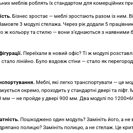
них меблів роблять їх стандартом для комерційних пр
ість.
Бізнес зростає — меблі зростають разом із ним. В
Замовте 3 модулі стелажа. Через рік додали 5 працівни
го ж кольору та стилю — вони з’єднаються з наявними бе
фігурації.
Переїхали в новий офіс? Ті ж модулі розстав
 стало лінійно. Було вздовж стіни — стало як перегород
анспортування.
Меблі, які легко транспортувати — це мо
кується окремо, проходить у стандартні двері та ліфт.
мм — не пройде у двері 900 мм. Два модулі по 1200×
атність.
Пошкоджено один модуль? Замініть його, а не
дряпано полицю? Замініть полицю, а не стелаж. Це кри