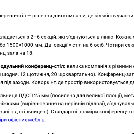
ренц-стіл — рішення для компаній, де кількість учасни
кладається з 2–6 секцій, які з’єднуються в лінію. Кожна 
 1500×1000 мм. Дві секції = стіл на 6 осіб. Чотири секці
нц-зала на 18.
модульний конференц-стіл:
велика компанія з різними
 щодня, 12 щотижня, 20 щоквартально). Конференц-зал
 під заходи. Коворкінг, де простір використовується дл
ільниця ЛДСП 25 мм (посилена для великої площі), мет
іжками (вирівнювання на нерівній підлозі), з’єднуваль
ані під стільницею). Стандартні розміри конференц-сто
іри офісних меблів
.