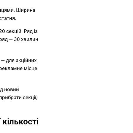
ицями. Ширина
статня.
20 секцій. Ряд із
 ряд — 30 хвилин
 — для акційних
 рекламне місце
ід новий
рибрати секції,
 кількості