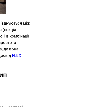
 з’єднуються між
 (секція
, і в комбінації
простота
в, де вона
Досвід
FLEX
ип