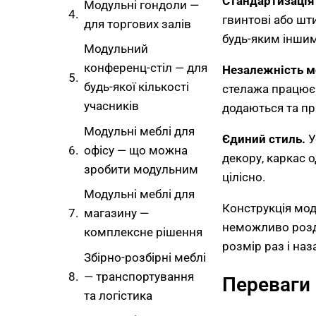
Стандартизація 
Модульні гондоли —
гвинтові або шт
для торгових залів
будь-яким іншим 
Модульний
конференц-стіл — для
Незалежність м
будь-якої кількості
стелажа працює я
учасників
додаються та пр
Модульні меблі для
Єдиний стиль.
У
офісу — що можна
декору, каркас 
зробити модульним
цілісно.
Модульні меблі для
Конструкція мод
магазину —
неможливо розд
комплексне рішення
розмір раз і на
Збірно-розбірні меблі
— транспортування
Переваги 
та логістика