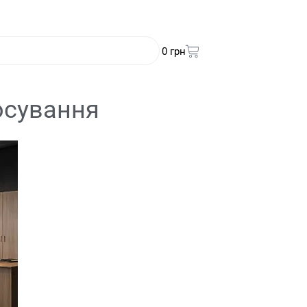
0
грн
тосування