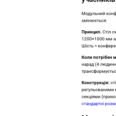
Модульний конфе
змінюється:
Принцип.
Стіл с
1200×1000 мм або
Шість = конфере
Коли потрібен 
нарад (4 людини
трансформується
Конструкція:
ст
регульованими н
секціями (прихов
стандартні розм