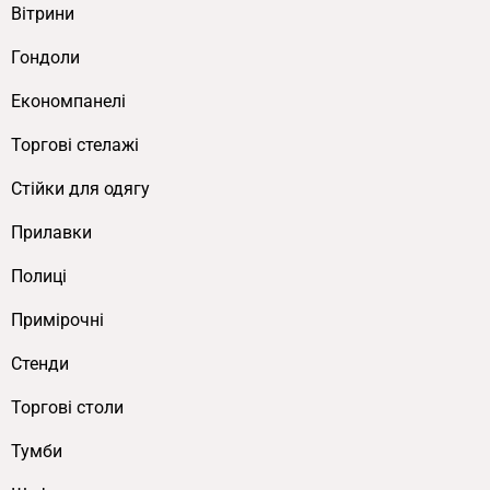
Вітрини
Гондоли
Економпанелі
Торгові стелажі
Cтійки для одягу
Прилавки
Полиці
Примірочні
Стенди
Торгові столи
Тумби