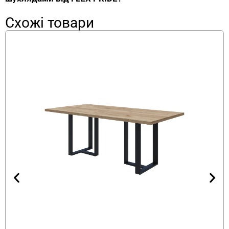
(Kronospan або Swisspan) з кромкою ABS 2 мм
— посилена товщина забезпечує стійкість до
Схожі товари
подряпин, ударів та прогинання навіть при
інтенсивному використанні. Опори та бокові
панелі — ЛДСП 18 мм. Поверхня легко
очищується без спеціальних засобів для
догляду.
Стіл для двох співробітників з шухлядами
оснащений центральним блоком з трьома
місткими шухлядами. Верхня підходить для
канцелярських дрібниць, нижні — для
документів та великих предметів. Шухляди
мають металеві ручки та направляючі з
плавним ходом — відкриваються зручно та
безшумно.
Переваги столу для двох