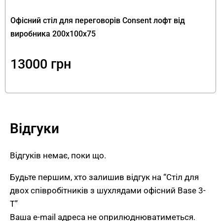
співробітників з шухлядами від FLEX
Офісний стіл для переговорів Consent лофт від
PRIDE
виробника 200х100х75
Base 3-T поєднує:
13000
грн
Два повноцінних робочих місця
—
письмовий стіл на 2 робочих місця на
замовлення шириною 250 см забезпечує
кожному користувачу достатньо простору
Відгуки
для ноутбука, документів та робочих
аксесуарів.
Зручне зберігання
— центральний блок з 3
Відгуків немає, поки що.
шухлядами тримає офісне приладдя та
Будьте першим, хто залишив відгук на “Стіл для
документи під рукою, забезпечуючи
двох співробітників з шухлядами офісний Base 3-
порядок на робочому місці.
T”
Посилена стільниця 36 мм
— подвоєна
Ваша e-mail адреса не оприлюднюватиметься.