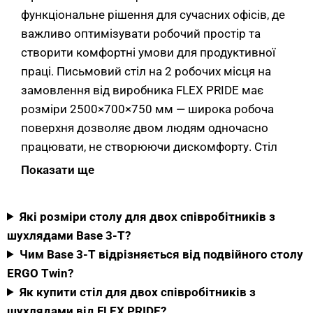
функціональне рішення для сучасних офісів, де
важливо оптимізувати робочий простір та
створити комфортні умови для продуктивної
праці. Письмовий стіл на 2 робочих місця на
замовлення від виробника FLEX PRIDE має
розміри 2500×700×750 мм — широка робоча
поверхня дозволяє двом людям одночасно
працювати, не створюючи дискомфорту. Стіл
доступний у понад 40 варіантах кольору —
Показати ще
оберіть свій у
каталозі кольорів ЛДСП
.
Які розміри столу для двох співробітників з
Матеріали письмового столу на 2
шухлядами Base 3-T?
робочих місця Base 3-T
Чим Base 3-T відрізняється від подвійного столу
ERGO Twin?
Стільниця столу для двох співробітників
Як купити стіл для двох співробітників з
виготовлена з ЛДСП товщиною 36 мм
шухлядами від FLEX PRIDE?