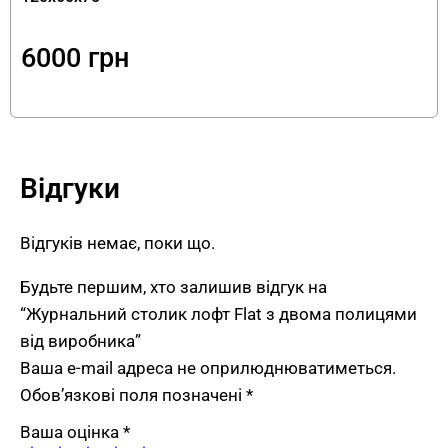
ЛДСП Swisspan 18 мм
— журнальний стіл
Flat лофт з полицями має стільницю
6000
грн
європейського виробника. Матеріал
стійкий до подряпин та забруднень.
Металевий каркас 20×20 мм
— труба з
порошковим покриттям RAL 7012 додає
Відгуки
столику індустріального вигляду та
забезпечує надійність конструкції.
Сучасний дизайн лофт
— поєднання
Відгуків немає, поки що.
теплого Аліканте та стриманого
Будьте першим, хто залишив відгук на
Базальтово-сірого кольору створює
“Журнальний столик лофт Flat з двома полицями
елегантний контраст для сучасних
від виробника”
інтер’єрів.
Ваша e-mail адреса не оприлюднюватиметься.
Універсальність
— чудово підходить як для
Обов’язкові поля позначені
*
вітальні
, так і для робочого кабінету чи
офісу
.
Ваша оцінка
*