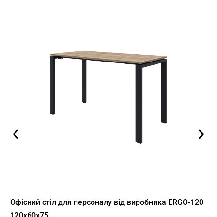
натурального дерева у кольорі Аліканте. Каркас
— металева профільна труба 20×20 мм з
порошковим покриттям у кольорі Базальтово-
сірий RAL 7012. Журнальний стіл Flat лофт з
полицями обладнаний двома додатковими
полицями для зберігання журналів, книг,
пультів та інших дрібних речей. FLEX PRIDE
надає гарантію 12 місяців на цю модель.
Переваги журнального столика Flat
від FLEX PRIDE
Дві додаткові полиці
— журнальний
столик лофт з двома полицями від
виробника забезпечує подвійний простір
для зберігання. Це головна відмінність Flat
Офісний стіл для персоналу від виробника ERGO-120
від інших журнальних столів FLEX PRIDE.
120х60х75