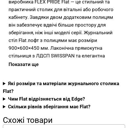
виробника FLEX PRIDE Flat — це стильний та
практичний столик для вітальні або робочого
кабінету. Завдяки двом додатковим полицям
він забезпечує вдвічі більше простору для
зберігання, ніж інші моделі серії. Журнальний
стіл Flat лофт з полицями має розміри
900×600×450 мм. Лаконічна прямокутна
стільниця з ЛДСП SWISSPAN та елегантна
опора з металевої труби підкреслять
Показати ще
індивідуальність вашого інтер’єру.
Які розміри та матеріали журнального столика
Матеріали журнального столика Flat
Flat?
від FLEX PRIDE
Чим Flat відрізняється від Edge?
Скільки рівнів зберігання має Flat?
Стільниця журнального столика лофт з двома
полицями від виробника виготовлена з ЛДСП
Схожі товари
Swisspan товщиною 18 мм з текстурою