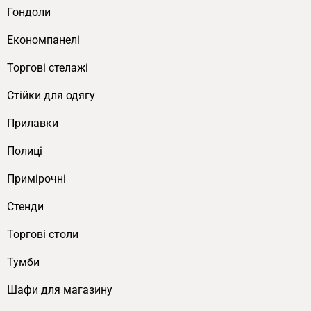
Гондоли
Економпанелі
Торгові стелажі
Cтійки для одягу
Прилавки
Полиці
Примірочні
Стенди
Торгові столи
Тумби
Шафи для магазину