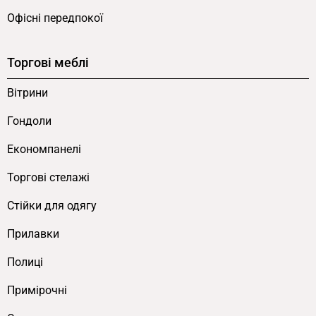
торговими стелажами
та
прилавками
.
Офісні передпокої
Інші торгові рішення від FLEX PRIDE
Торгові меблі
У каталозі
торгових тумб
є кілька моделей.
Вітрини
Відкрита модель для магазину
— з полицями з
двох боків.
Торгова модель з полицями
—
Гондоли
компактна 1000×618×1100 з нахиленими
Економпанелі
полицями.
Модель під ваги
— спеціалізована
560×600×1636 мм. Дивіться також
комплексні
Торгові стелажі
рішення для магазинів
.
Cтійки для одягу
Щоб замовити цю модель або індивідуальний
Прилавки
торговий проект, напишіть на
Viber
,
Telegram
або зателефонуйте
+38067-4-144-144
. Більше —
Полиці
Про нас
.
Примірочні