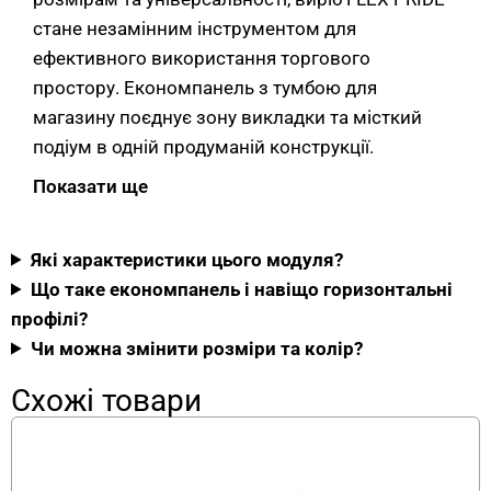
стане незамінним інструментом для
ефективного використання торгового
простору. Економпанель з тумбою для
магазину поєднує зону викладки та місткий
подіум в одній продуманій конструкції.
Показати ще
Основні розміри та габарити
Модуль розроблено з урахуванням сучасних
Які характеристики цього модуля?
потреб торгівлі. Габарити продумані для
Що таке економпанель і навіщо горизонтальні
зручного розміщення товарів та аксесуарів.
профілі?
Загальна висота — 2200 мм, з яких
Чи можна змінити розміри та колір?
економпанель займає 1300 мм (верхня
Схожі товари
частина), а тумба з подіумом — 900 мм (нижня).
Ширина — 1500 мм, глибина — 680 мм.
Торговий модуль з економпанеллю висотою