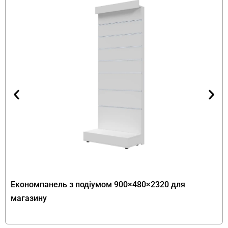
2200 мм — оптимальний формат для
пристінного розміщення.
Особливості конструкції —
економпанель та тумба з подіумом
Верхня частина обладнана горизонтальними
профілями. Торгова стійка FLEX PRIDE з
економпанеллю та алюмінієвими рядами
дозволяє кріпити гачки, полиці або інші
аксесуари для демонстрації товарів. У
комплектації — 5 горизонтальних рядів з
алюмінієвим профілем для довговічності та
міцного кріплення. Нижня частина — широка
Економпанель з подіумом 900×480×2320 для
тумба з шістьма відкритими відділеннями для
магазину
зберігання товарів чи декоративних елементів.
Виріб виготовлений з ЛДСП 18 мм, стійкої до