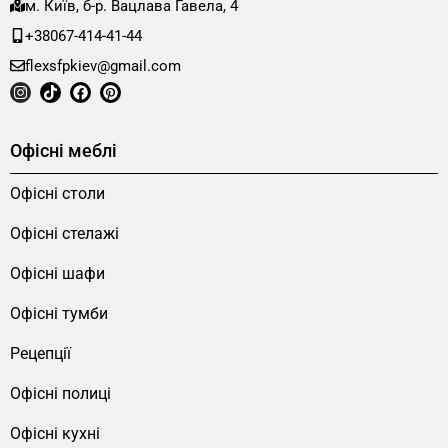
м. Київ, б-р. Вацлава Гавела, 4
Також модуль використовують у магазинах
+38067-414-41-44
сувенірів, косметики, канцелярії та виставкових
flexsfpkiev@gmail.com
залах. Універсальна конструкція дозволяє
адаптувати виріб під будь-який тип продукції.
Офісні меблі
Де купити торгову модель з
економпанеллю від виробника
Офісні столи
Офісні стелажі
Замовити торгову тумбу з економпанеллю
можна безпосередньо у виробника FLEX PRIDE
Офісні шафи
з доставкою по Києву та всій Україні. Термін
Офісні тумби
виготовлення — від 3 робочих днів. На етапі
замовлення можна змінити розміри, кількість
Рецепції
горизонтальних рядів, колір ЛДСП (понад 40
Офісні полиці
відтінків з
каталогу
) або конфігурацію секцій.
Доповніть магазин
економпанелями
,
Офісні кухні