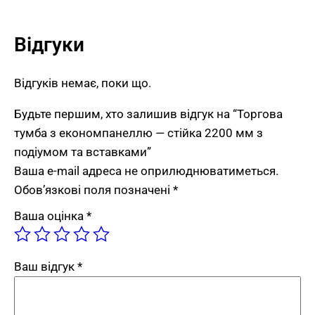
механічних пошкоджень.
Відгуки
Переваги торгового модуля від FLEX
PRIDE
Відгуків немає, поки що.
Викладка плюс подіум.
Торгова тумба з
Будьте першим, хто залишив відгук на “Торгова
подіумом для викладки поєднується з
тумба з економпанеллю — стійка 2200 мм з
економпанеллю зверху — максимум площі
подіумом та вставками”
для зберігання та демонстрації.
Ваша e-mail адреса не оприлюднюватиметься.
5 горизонтальних рядів алюмінієвого
Обов’язкові поля позначені
*
профілю.
Гачки, полиці та аксесуари
кріпляться на потрібній висоті
Ваша оцінка
*
економпанелі.
Адаптивна конструкція.
Модуль легко
Ваш відгук
*
налаштувати під різні типи товарів — від
одягу до сувенірів і косметики.
Сучасний білий колір.
Нейтральний