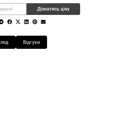
Дізнатись ціну
гляд
Відгуки