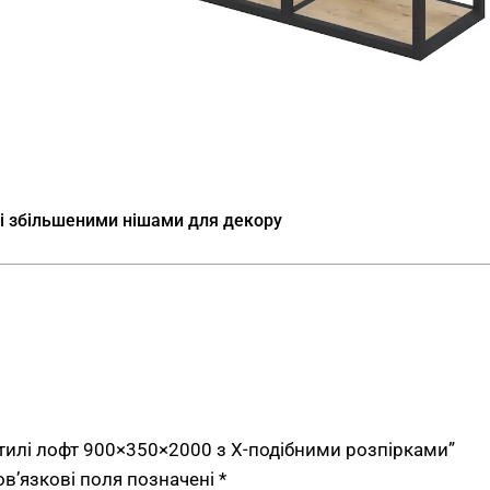
приміщень — однаков
житлових просторів.
Гарантія 12 місяців.
В
замовити індивідуаль
Стелаж в стилі лофт
використання
і збільшеними нішами для декору
Поєднання середнього фо
розпірок робить модель у
У
торгових залах та бутік
експозицію на тлі монотон
формату, виставкових зон,
У
офісних кабінетах
— для 
стилі лофт 900×350×2000 з Х-подібними розпірками”
професійної літератури; 
ов’язкові поля позначені
*
нейтральний офісний інтер