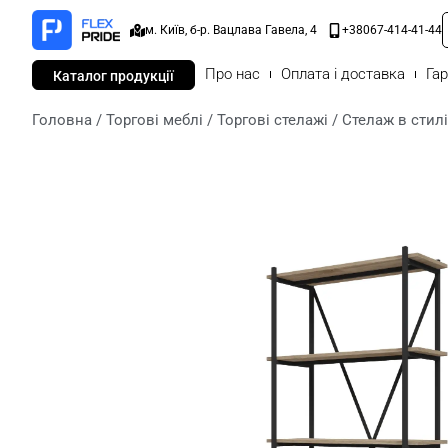
м. Київ, б-р. Вацлава Гавела, 4
+38067-414-41-44
Про нас
Оплата і доставка
Гар
Каталог продукції
Головна
/
Торгові меблі
/
Торгові стелажі
/ Стелаж в стил