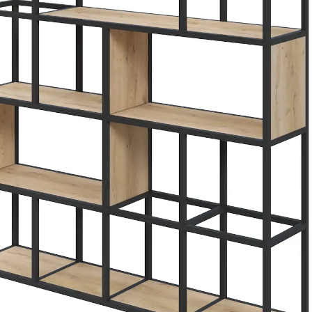
натуральних матеріалів. Л
сколів та вологи; порошко
пошкоджень.
Стелаж в стилі лоф
моделі від FLEX PRI
Х-подібні розпірки к
жорсткість конструк
акцент індустріально
Дуб Кастелло медов
нотками — добре прац
інтер’єрах із натура
Чорний матовий карк
порошковим покриттям
механічних пошкоджен
Універсальність зас