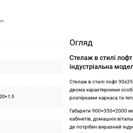
них
Огляд
Стелаж в стилі лоф
індустріальна моде
Стелаж в стилі лофт 90x35
двома характерними особ
20×1.5
розпірками каркаса та те
Габарити 900×350×2000 мм
кабінетів, домашніх віталь
де потрібен виразний інду