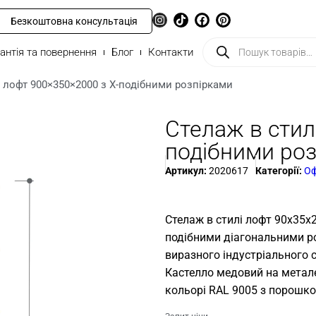
Безкоштовна консультація
антія та повернення
Блог
Контакти
і лофт 900×350×2000 з Х-подібними розпірками
Стелаж в стил
подібними ро
Артикул:
2020617
Категорії:
Оф
Стелаж в стилі лофт 90x35x
подібними діагональними ро
виразного індустріального 
Кастелло медовий на метале
кольорі RAL 9005 з порошко