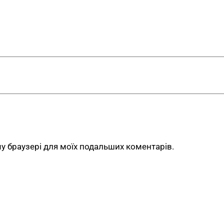
У
домашніх вітальнях та 
елементів, посуду чи рос
У
передпокої
— як акцент
користування.
У
підсобних приміщеннях
У
кафе та ресторанах у ст
елемент для меню, посуду
ому браузері для моїх подальших коментарів.
У
фотостудіях та подієви
зйомок чи інсталяцій. Дво
використовувати виріб як
Як замовити лофт-с