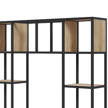
виглядає як біля стіни, та
перегородка для зонуванн
Матеріали — Дуб Ка
профільна труба
Каркас виготовлений з ме
чорному кольорі RAL 900
фарбування створює рівно
відколів — чорний колір з
виконані з ламінованого 
медовий — теплому деревн
нагадує світле натуральн
На відміну від темного Ду
Кастелло медовий додає 
особливо у поєднанні з п