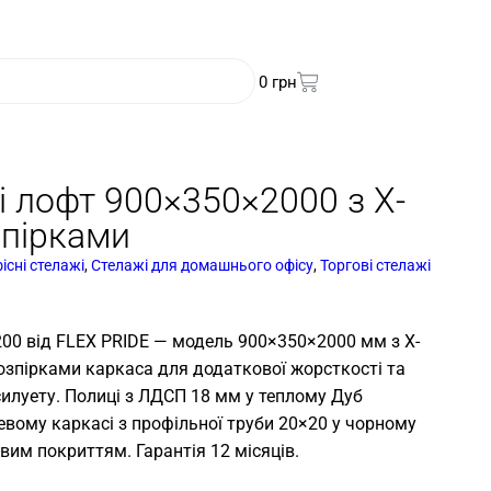
0
грн
і лофт 900×350×2000 з Х-
зпірками
існі стелажі
,
Стелажі для домашнього офісу
,
Торгові стелажі
200 від FLEX PRIDE — модель 900×350×2000 мм з Х-
зпірками каркаса для додаткової жорсткості та
силуету. Полиці з ЛДСП 18 мм у теплому Дуб
вому каркасі з профільної труби 20×20 у чорному
вим покриттям. Гарантія 12 місяців.