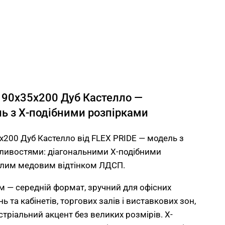
т 90x35x200 Дуб Кастелло —
ль з Х-подібними розпірками
x200 Дуб Кастелло від FLEX PRIDE — модель з
ливостями: діагональними Х-подібними
плим медовим відтінком ЛДСП.
 — середній формат, зручний для офісних
нь та кабінетів, торгових залів і виставкових зон,
стріальний акцент без великих розмірів. Х-