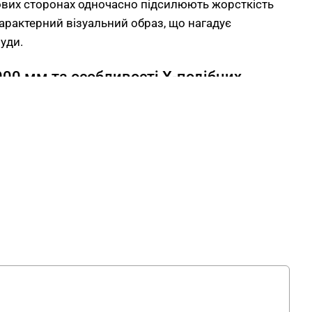
кових сторонах одночасно підсилюють жорсткість
арактерний візуальний образ, що нагадує
уди.
00 мм та особливості Х-подібних
900 мм, глибина 350 мм, висота 2000 мм.
одібні перехресні елементи каркаса,
 між вертикальними стійками. Вони працюють
ах. Конструкційно — підсилюють жорсткість усієї
схильним до розхитування при повному
 випадковому боковому навантаженні.
арактерний індустріальний силует, що нагадує
струкції, рами мостів чи металеві ферми.
азності Х-перехресть виріб однаково добре