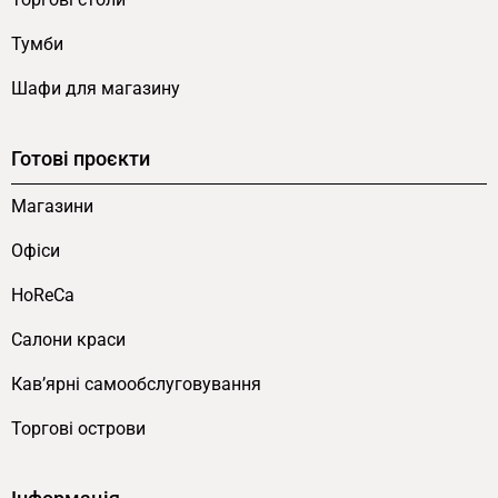
Інші моделі серії Сube та лофт-
рішення від FLEX PRIDE
Тумби
Шафи для магазину
Серія Сube має ще два варіанти для створення
модульних композицій.
Полиця на стіну Сube
—
Готові проєкти
базова версія 400×350×400 з універсальним
дизайном без акценту на рамі.
Полиця настінна
Магазини
Сube Deco
— аналогічний розмір 400×350×400 з
каркасом із декоративних металевих прутів
Офіси
(виразніший індустріальний характер). У
HoReCa
каталозі є також інші лофт-полиці:
Настінна
полиця в стилі лофт
1700×350×400 Дуб Родос,
Салони краси
Підвісні полиці в стилі лофт
1100×350×700
Кав’ярні самообслуговування
Kronospan. Дивіться також
повну колекцію
меблів у стилі Loft
та
каталог офісних полиць
.
Торгові острови
FLEX PRIDE виробляє меблі типового