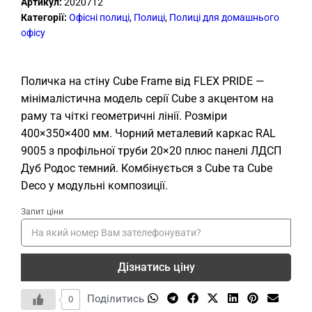
Артикул:
2020712
Категорії:
Офісні полиці
,
Полиці
,
Полиці для домашнього
офісу
Поличка на стіну Сube Frame від FLEX PRIDE —
мінімалістична модель серії Сube з акцентом на
раму та чіткі геометричні лінії. Розміри
400×350×400 мм. Чорний металевий каркас RAL
9005 з профільної труби 20×20 плюс панелі ЛДСП
Дуб Родос темний. Комбінується з Сube та Сube
Deco у модульні композиції.
Запит ціни
Дізнатись ціну
Поділитись
0