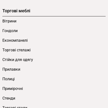
на стіні. Підвісна конструкція дозволяє
використовувати вертикальний простір без
Торгові меблі
зайняття місця на підлозі.
Вітрини
Де купити поличку Сube Frame від
Гондоли
виробника
Економпанелі
Поличка на стіну Сube Frame виготовляється на
Торгові стелажі
виробництві FLEX PRIDE у Києві з доставкою по
всій Україні. За індивідуальним замовленням
Cтійки для одягу
доступні зміни розмірів, кольору ЛДСП (понад
Прилавки
40 відтінків з
каталогу
), кольору металевого
каркасу з палітри RAL та кількості модулів у
Полиці
композиції. Для композиції з кількох модулів
Примірочні
рекомендовано узгодити загальну схему
розміщення на стіні. Гарантія — 12 місяців.
Стенди
Торгові столи