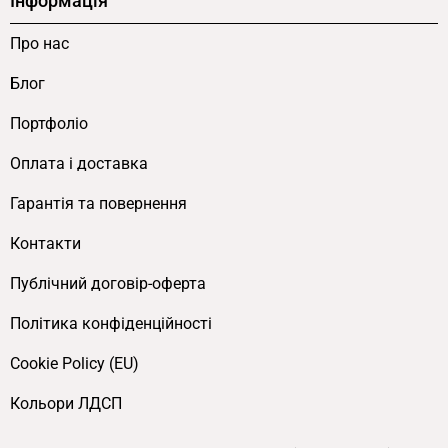
Інформація
асортименту та на замовлення — під
індивідуальний корпоративний стиль або
Про нас
нестандартні розміри. Щоб оформити
Блог
замовлення, напишіть на
Viber
,
Telegram
або
зателефонуйте
+38067-4-144-144
. Більше —
Портфоліо
Про нас
.
Оплата і доставка
Гарантія та повернення
Контакти
Публічний договір-оферта
Політика конфіденційності
Cookie Policy (EU)
Кольори ЛДСП