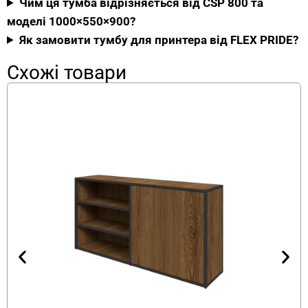
Чим ця тумба відрізняється від CSP 800 та
полицями — дверцята надійно захищають
моделі 1000×550×900?
папір та картриджі від забруднення.
Як замовити тумбу для принтера від FLEX PRIDE?
Ергономічна висота 700 мм.
Офісна
підставка під принтер з дверцятами
Схожі товари
дозволяє комфортно працювати як
сидячи, так і стоячи.
Місткі внутрішні полиці.
Офісна модель
для паперу та принтера вмістить запас
паперу А4, картриджі та канцелярські
дрібниці.
Компактні розміри 900×500×700 мм.
Закрита конструкція під БФП не займе
багато місця біля
робочого столу
.
Стиль.
Універсальний дизайн у кольорі
антрацит від FLEX PRIDE впишеться в будь-
який офісний інтер’єр.