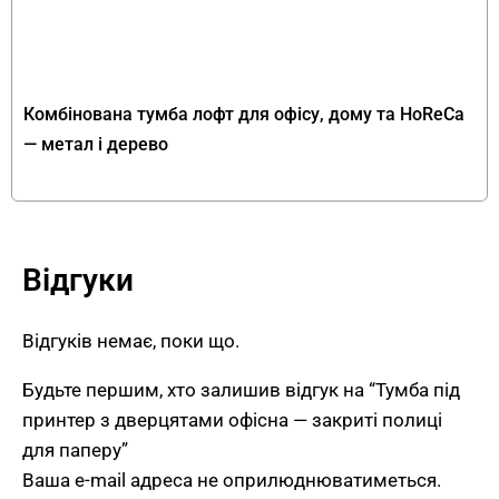
Тумба для оргтехніки з дверцятами
— де використовувати
Невисока офісна модель під принтер підходить
Комбінована тумба лофт для офісу, дому та HoReCa
для різних робочих просторів — розмістіть її
— метал і дерево
біля робочого столу або в окремій зоні для
оргтехніки. На стільниці 900×500 мм вільно
розміщується принтер або
багатофункціональний пристрій (БФП). Тумба
Відгуки
FLEX PRIDE підійде для
облаштування офісу
,
кабінету та
домашнього робочого місця
.
Відгуків немає, поки що.
Оберіть потрібний колір із
каталогу ЛДСП
—
понад 40 відтінків. Гарантія FLEX PRIDE — 12
Будьте першим, хто залишив відгук на “Тумба під
місяців.
принтер з дверцятами офісна — закриті полиці
для паперу”
Інші тумби під принтер від FLEX
Ваша e-mail адреса не оприлюднюватиметься.
PRIDE