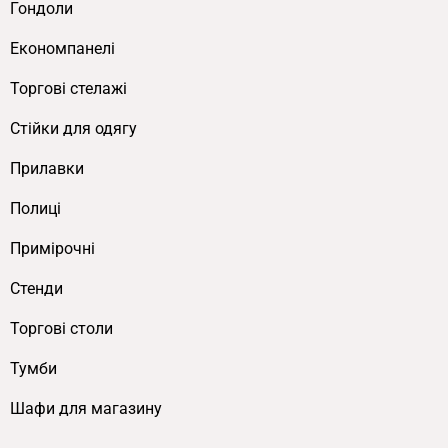
Гондоли
Економпанелі
Торгові стелажі
Cтійки для одягу
Прилавки
Полиці
Примірочні
Стенди
Торгові столи
Тумби
Шафи для магазину