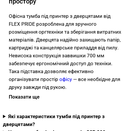
простору
Офісна тумба під принтер з дверцятами від
FLEX PRIDE розроблена для зручного
розміщення оргтехніки та зберігання витратних
матеріалів. Дверцята надійно захищають папір,
картриджі та канцелярське приладдя від пилу.
Невисока конструкція заввишки 700 мм
забезпечує ергономічний доступ до техніки.
Така підставка дозволяє ефективно
організувати простір
офісу
— все необхідне для
друку завжди під рукою.
Показати ще
Переваги тумби для принтера
закритої з полицями
Які характеристики тумби під принтер з
дверцятами?
Захист від пилу.
Закрита конструкція з