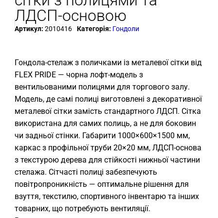
сітки з полицями та
ЛДСП-основою
Артикул:
2010416
Категорія:
Гондоли
Гондола-стелаж з поличками із металевої сітки від
FLEX PRIDE — чорна лофт-модель з
вентильованими полицями для торгового залу.
Модель, де самі полиці виготовлені з декоративної
металевої сітки замість стандартного ЛДСП. Сітка
використана для самих полиць, а не для боковин
чи задньої стінки. Габарити 1000×600×1500 мм,
каркас з профільної труби 20×20 мм, ЛДСП-основа
з текстурою дерева для стійкості нижньої частини
стелажа. Сітчасті полиці забезпечують
повітропроникність — оптимальне рішення для
взуття, текстилю, спортивного інвентарю та інших
товарних, що потребують вентиляції.