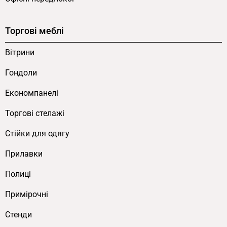
використовують комбінацію 10×10 і 20×20 мм
для оптимізації допоміжних елементів. Тут
архітектура мінімалістичніша — вертикальні
Торгові меблі
опори і горизонтальні з’єднувачі виконані з
Вітрини
однакової труби 20×20 мм, що додає виробу
візуальної цілісності та промислової естетики.
Гондоли
Профільна труба 20×20 мм — стандарт для
Економпанелі
меблів торгового обладнання, що витримує
статичне і динамічне навантаження від
Торгові стелажі
щоденної експлуатації.
Cтійки для одягу
Ключові переваги моделі FLEX PRIDE
Прилавки
Полиці
Полиці з декоративної металевої сітки.
З
сітчастими полицями замість
Примірочні
стандартного ЛДСП — забезпечує
Стенди
вентиляцію товарів і зорову прозорість