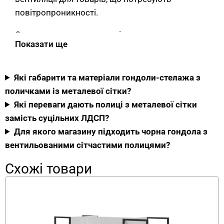
повітропроникності.
Єдина гондола у моноколірному чорному
Показати ще
виконанні без двоколірних комбінацій.
Габарити 1000×600×1500 мм формують
стандартну острівну стійку, висота 1500 мм
Які габарити та матеріали гондоли-стелажа з
залишається в комфортній зоні огляду.
поличками із металевої сітки?
Які переваги дають полиці з металевої сітки
Сітчасті полиці як ключова
замість суцільних ЛДСП?
конструктивна особливість
Для якого магазину підходить чорна гондола з
вентильованими сітчастими полицями?
Декоративна металева сітка на полицях
Схожі товари
виконує дві функціональні задачі. Перша —
вентиляція товарів. Сітчаста структура
забезпечує вільне проходження повітря між
товарами на різних рівнях. Це принципово
важливо для товарних категорій, де застій