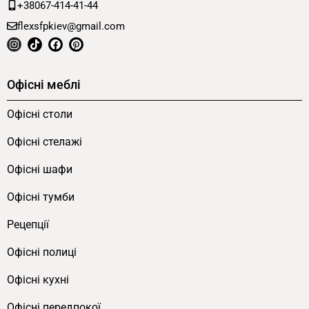
+38067-414-41-44
Каркас виготовлений з металевої профільної
flexsfpkiev@gmail.com
труби перерізом 20×20 мм у фірмовому
чорному виконанні FLEX PRIDE. Поліестерна
порошкова фарба формує стійкий до подряпин
Офісні меблі
і ультрафіолету шар покриття, що зберігає
матовий тон роками без вицвітання при
Офісні столи
щоденній експлуатації в торговому залі.
Офісні стелажі
Чорний колір каркасу інтегрується з
декоративною сіткою полиць у єдину суцільну
Офісні шафи
металеву композицію — це принципова
Офісні тумби
відмінність від моделей з контрастним
поєднанням білого ЛДСП на чорному металі.
Рецепції
Офісні полиці
Серед моделей з декоративною сіткою цей
виріб — єдиний з лише одним перерізом труби
Офісні кухні
20×20 мм. Інші моделі сімейства
Офісні передпокої