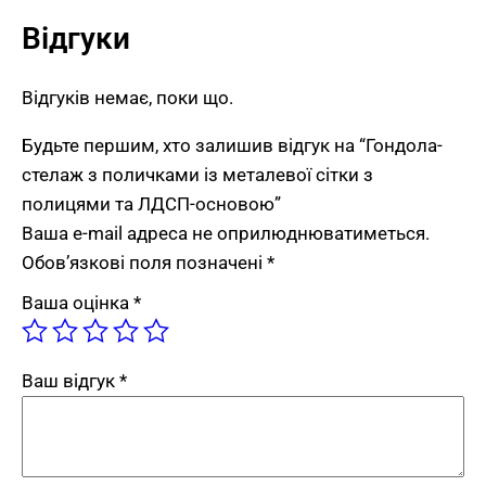
кронштейнів або тримачів цінників, що додає
Відгуки
функціонал економпанелей у моделі без
класичних вертикальних пазів.
Відгуків немає, поки що.
ЛДСП-основа з текстурою дерева
Будьте першим, хто залишив відгук на “Гондола-
для стійкості нижньої частини
стелаж з поличками із металевої сітки з
полицями та ЛДСП-основою”
Нижня частина стелажа виконана з
Ваша e-mail адреса не оприлюднюватиметься.
ламінованого ДСП товщиною 18 мм у декорі з
Обов’язкові поля позначені
*
текстурою дерева. ЛДСП виконує лише
Ваша оцінка
*
функцію основи, а не повноцінних полиць. Це
зменшує сумарну вагу деревних елементів
виробу і додає конструкції стабільності за
Ваш відгук
*
рахунок концентрації маси внизу. Кромки
облицьовані для захисту торців ЛДСП від
вологи під час щоденного прибирання залу.