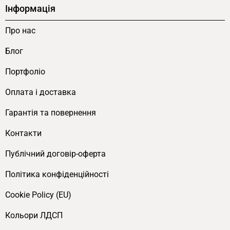
Інформація
торгового обладнання, єдиний переріз без
допоміжних тонших елементів —
Про нас
мінімалістична архітектура.
Поліестерне порошкове покриття
Блог
каркасу.
Стійкість до подряпин, УФ та
Портфоліо
щоденного зношення — каркас зберігає
матовий чорний тон роками.
Оплата і доставка
Габарити 1000×600×1500 мм.
Компактна
Гарантія та повернення
основа 0.6 м² для центральних острівних
або пристінних позицій, висота 1500 мм у
Контакти
комфортній зоні огляду.
Публічний договір-оферта
Виготовлення на замовлення.
Габарити,
Політика конфіденційності
декор ЛДСП-основи з палітри FLEX PRIDE,
кількість сітчастих полиць або колір
Cookie Policy (EU)
каркасу узгоджуються індивідуально.
Кольори ЛДСП
Застосування у магазинах різних