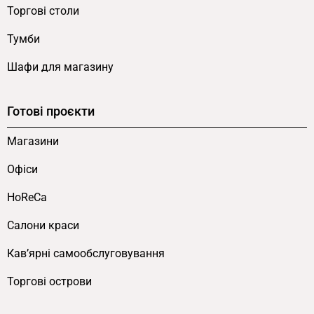
конструкції.
Торгові столи
Моноколірне чорне виконання.
Модель у
Тумби
суцільно чорному кольорі — суцільна
металева естетика без двоколірних
Шафи для магазину
контрастів.
Вентильована викладка.
Сітчасті полиці
Готові проєкти
забезпечують повітропроникність —
оптимальне рішення для взуття, текстилю,
Магазини
спортивного інвентарю, садово-городньої
Офіси
продукції.
ЛДСП-основа з текстурою дерева.
Нижня
HoReCa
частина з ЛДСП 18 мм забезпечує
Салони краси
стабільність конструкції і додає
тонального контрасту до металевої
Кав’ярні самообслуговування
верхньої частини.
Торгові острови
Каркас з профільної труби 20×20 мм.
Стандарт промислової меблевої труби для