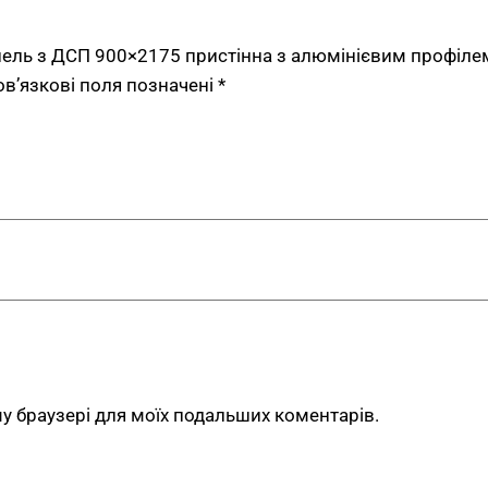
викладки сезонних колекц
полицетримачі під взуття 
нель з ДСП 900×2175 пристінна з алюмінієвим профіле
— для упорядкованої пода
ов’язкові поля позначені
*
позицій. У
магазинах това
текстилю, посуду та деко
У
дитячих магазинах
— для
необхідності у вищих моду
модульний крок 900 мм по
та сонцезахисних окулярів
аксесуарів та іграшок з г
акційні позиції.
Замовлення індивід
ому браузері для моїх подальших коментарів.
Модель виробляється у Ки
— ламіноване ДСП 18 мм у
натурального відтінку. О