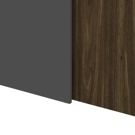
алюмінієвий профіль-встав
полицетримачі та кронште
без свердління чи демонта
профілю можна обрати пі
дизайнерського акценту: н
порошкове покриття.
Функціональні пере
Висота 2175 мм.
Розр
між верхом панелі та
освітлення або деко
Ширина 900 мм як м
складаються в єдину 
мм без нестандартни
Алюмінієвий профіль