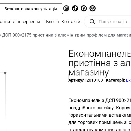
Безкоштовна консультація
антія та повернення
Блог
Контакти
 ДСП 900×2175 пристінна з алюмінієвим профілем для магаз
Економпанель
пристінна з а
магазину
Артикул:
2010103
Категорії:
Ек
Економпанель з ДСП 900×21
роздрібного ритейлу. Корпу
горизонтальними вставками 
для торгових приміщень зі ст
стандартну комплектацію в 