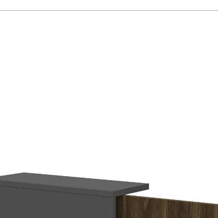
великої викладки. Це доз
реальний план магазину бе
Товщина листа 18 мм відп
монтажі — конструкція не 
торгової зони.
ДСП 18 мм і алюміні
аксесуари
Корпус виконаний з ламі
матеріал торгового сегмен
вибору декорів. Базовий к
палітра FLEX PRIDE під фі
Поверхня ДСП ламінована 
контакту з касовими візк
нейтральним миючим зас
У корпусі фрезеровано 7 г