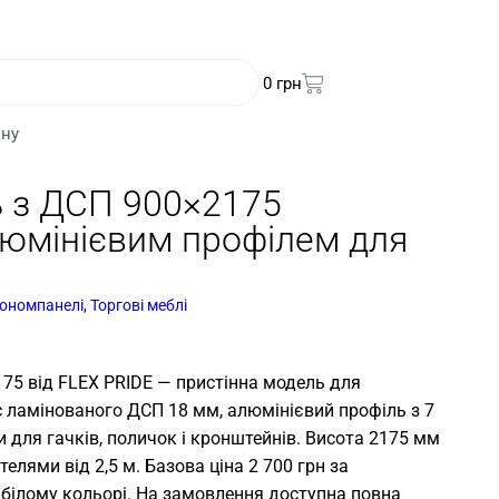
0
грн
ину
 з ДСП 900×2175
люмінієвим профілем для
ономпанелі
,
Торгові меблі
75 від FLEX PRIDE — пристінна модель для
с ламінованого ДСП 18 мм, алюмінієвий профіль з 7
для гачків, поличок і кронштейнів. Висота 2175 мм
елями від 2,5 м. Базова ціна 2 700 грн за
білому кольорі. На замовлення доступна повна