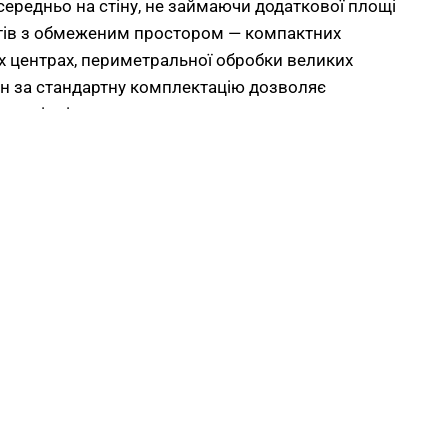
ередньо на стіну, не займаючи додаткової площі
ктів з обмеженим простором — компактних
вих центрах, периметральної обробки великих
грн за стандартну комплектацію дозволяє
площі стін однотипними модулями у проєктах з
мм та модульна сумісність по ширині
бочу зону для викладки на двох рівнях — нижня
том і верхня з акцентними позиціями. Висота
я зі стелями від 2,5 м — між верхом панелі та
артний зазор від 300 мм для трекового
х коробів або декоративного оформлення.
іб модульним: два модулі без зазорів
отири — в 3600 мм, шість — у 5400 мм для