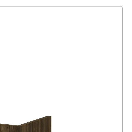
воляє підбирати довжину пристінної викладки під
з необхідності у нестандартних розмірах.
овідає товщині самої панелі при пристінному
виступає в зал і не зменшує корисну площу
євий профіль із 7 пазами під
нованого ДСП товщиною 18 мм. Базовий
ту з оптимальним балансом міцності, ціни та
олір — білий, на замовлення доступна повна
рмовий стиль або дизайн інтер’єру магазину.
— стійка до подряпин від коробок, упаковок та
ами; легко очищується вологою серветкою з
обом.
оризонтальних пазів, у які встановлено