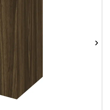
ку. На профіль кріпляться металеві гачки,
йни — всі аксесуари переставляються по висоті
жу торгової фурнітури. Колір алюмінієвого
д декор ДСП або зробити контрастним для
атуральний алюміній, чорний, графіт, кольорове
ваги моделі
ахована під приміщення зі стелями від 2,5 м —
 стелею залишається зазор для трекового
ративного оформлення.
одульний крок.
Кілька модулів без зазорів
пристінну стіну довжиною 1800 / 3600 / 5400
х замовлень.
 з 7 вставками.
Гачки, полицетримачі та