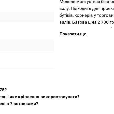
Модель монтується безпос
залу. Підходить для проє
бутіків, корнерів у торго
залів. Базова ціна 2 700 
економно покрити значні 
Показати ще
обмеженим бюджетом.
Габарити 900×2175 
Висота 2175 мм формує ро
з повсякденним асортимен
розрахована під приміщенн
стелею залишається станд
освітлення, вентиляційни
75?
ль і яке кріплення використовувати?
Ширина 900 мм робить вир
лі з 7 вставками?
складаються в 1800 мм, ч