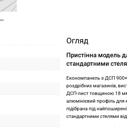
них
Огляд
Пристінна модель д
стандартними стеля
Економпанель з ДСП 900×2
роздрібних магазинів, вис
ДСП-лист товщиною 18 мм
алюмінієвий профіль для 
підібрана під найпоширен
стандартними стелями від 