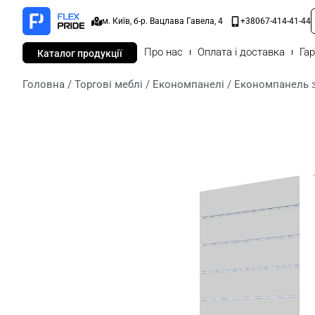
м. Київ, б-р. Вацлава Гавела, 4
+38067-414-41-44
Про нас
Оплата і доставка
Гар
Каталог продукції
Головна
/
Торгові меблі
/
Економпанелі
/ Економпанель з