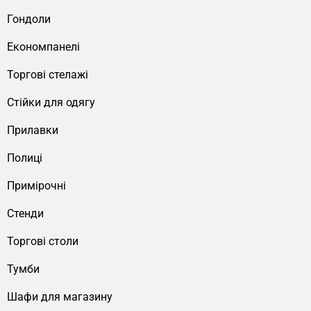
Гондоли
Економпанелі
Торгові стелажі
Cтійки для одягу
Прилавки
Полиці
Примірочні
Стенди
Торгові столи
Тумби
Шафи для магазину