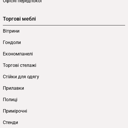
Офісні передпокої
Торгові меблі
Вітрини
Гондоли
Економпанелі
Торгові стелажі
Cтійки для одягу
Прилавки
Полиці
Примірочні
Стенди