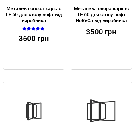
Металева опора каркас
Металева опора каркас
LF 50 для столу лофт від
TF 60 для столу лофт
виробника
HoReCa від виробника
3500
грн
Оцінено в
3600
грн
5.00
з 5