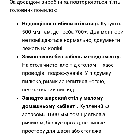
За досвідом виробника, повторюються п’ять
головних помилок:
Недооцінка глибини стільниці.
Купують
500 мм там, де треба 700+. Два монітори
не поміщаються нормально, документи
лежать на коліні.
Замовлення без кабель-менеджменту.
На столі чисто, але під столом — хаос
проводів і подовжувачів. У підсумку —
пилюка, ризик зачепитися ногою,
неестетичний вигляд.
Занадто широкий стіл у малому
домашньому кабінеті.
Куплений «з
запасом» 1600 мм поміщається з
ризиком, блокує прохід, не лишає
простору для шафи або стелажа.