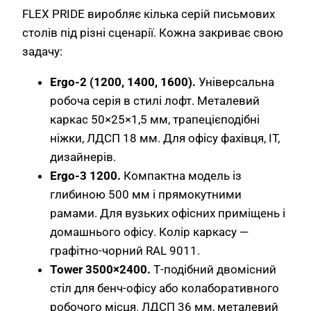
FLEX PRIDE виробляє кілька серій письмових
столів під різні сценарії. Кожна закриває свою
задачу:
Ergo-2 (1200, 1400, 1600).
Універсальна
робоча серія в стилі лофт. Металевий
каркас 50×25×1,5 мм, трапецієподібні
ніжки, ЛДСП 18 мм. Для офісу фахівця, IT,
дизайнерів.
Ergo-3 1200.
Компактна модель із
глибиною 500 мм і прямокутними
рамами. Для вузьких офісних приміщень і
домашнього офісу. Колір каркасу —
графітно-чорний RAL 9011.
Tower 3500×2400.
Т-подібний двомісний
стіл для бенч-офісу або колаборативного
робочого місця. ЛДСП 36 мм, металевий