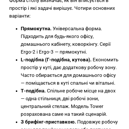
Форма столу визначає, як він вписується в
простір і які задачі вирішує. Чотири основних
варіанти:
Прямокутна.
Універсальна форма.
Підходить для будь-якого офісу,
домашнього кабінету, коворкінгу. Серії
Ergo-2 і Ergo-3 — прямокутні.
L-подібна (Г-подібна, кутова).
Економить
простір у куті, дає додаткову робочу зону.
Часто обирається для домашнього офісу
— поміщається в куті спальні чи вітальні.
Т-подібна.
Спільне робоче місце на двох
— одна стільниця, дві робочі зони,
центральний стелаж. Модель Tower
розрахована саме на такий сценарій.
З брифінг-приставкою.
Подовжує робочу