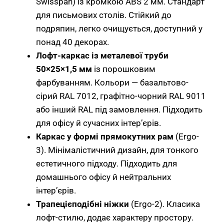
Swisspan) із кромкою ABS 2 мм. Стандарт
для письмових столів. Стійкий до
подряпин, легко очищується, доступний у
понад 40 декорах.
Лофт-каркас із металевої труби
50×25×1,5 мм
із порошковим
фарбуванням. Кольори — базальтово-
сірий RAL 7012, графітно-чорний RAL 9011
або інший RAL під замовлення. Підходить
для офісу й сучасних інтер’єрів.
Каркас у формі прямокутних рам
(Ergo-
3). Мінімалістичний дизайн, для тонкого
естетичного підходу. Підходить для
домашнього офісу й нейтральних
інтер’єрів.
Трапецієподібні ніжки
(Ergo-2). Класика
лофт-стилю, додає характеру простору.