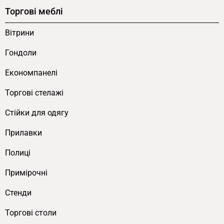
Торгові меблі
Вітрини
Гондоли
Економпанелі
Торгові стелажі
Cтійки для одягу
Прилавки
Полиці
Примірочні
Стенди
Торгові столи