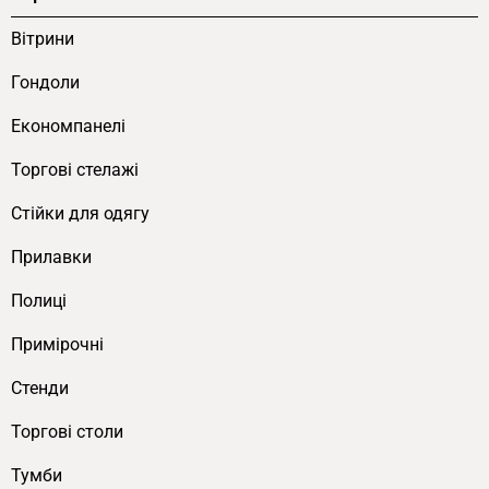
Вітрини
Гондоли
Економпанелі
Торгові стелажі
Cтійки для одягу
Прилавки
Полиці
Примірочні
Стенди
Торгові столи
Тумби