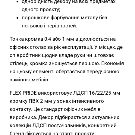
однорідність декору на всіх предметах
одного проєкту;
порошкове фарбування металу без
потьоків і нерівностей.
Тонка кромка 0,4 або 1 мм відколюється на
офісних столах за рік експлуатації. У місцях, де
співробітник щодня кладе руки чи штовхає
стілець, кромка зношується першою. Економія
на цьому елементі обертається передчасною
заміною меблів.
FLEX PRIDE використовує ЛДСП 16/22/25 мм і
кромку ПВХ 2 мм у зонах інтенсивного
контакту. Це стандарт офісних меблів
виробника. Декор підбирається з актуальних
колекцій ЛДСП постачальників, конкретний
бренд фіксується на старті проєкту.