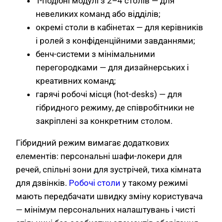
T-подібні модулі з 2–4 столів — для
невеликих команд або відділів;
окремі столи в кабінетах — для керівників
і ролей з конфіденційними завданнями;
бенч-системи з мінімальними
перегородками — для дизайнерських і
креативних команд;
гарячі робочі місця (hot-desks) — для
гібридного режиму, де співробітники не
закріплені за конкретним столом.
Гібридний режим вимагає додаткових
елементів: персональні шафи-локери для
речей, спільні зони для зустрічей, тиха кімната
для дзвінків.
Робочі столи
у такому режимі
мають передбачати швидку зміну користувача
— мінімум персональних налаштувань і чисті