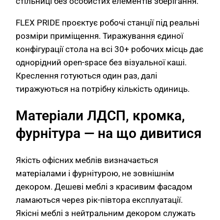
стільниці без особистих елементів зберігання.
FLEX PRIDE проєктує робочі станції під реальні
розміри приміщення. Тиражування єдиної
конфігурації стола на всі 30+ робочих місць дає
однорідний open-space без візуальної каші.
Креслення готуються один раз, далі
тиражуються на потрібну кількість одиниць.
Матеріали ЛДСП, кромка,
фурнітура — на що дивитися
Якість офісних меблів визначається
матеріалами і фурнітурою, не зовнішнім
декором. Дешеві меблі з красивим фасадом
ламаються через рік-півтора експлуатації.
Якісні меблі з нейтральним декором служать