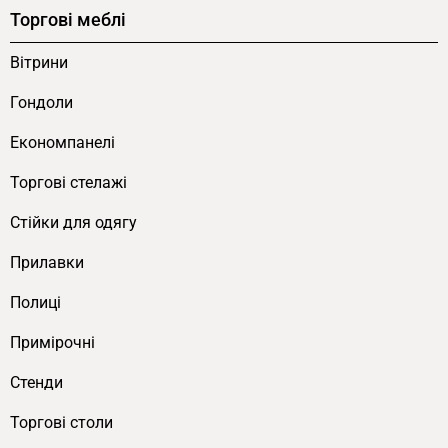
Торгові меблі
Вітрини
Гондоли
Економпанелі
Торгові стелажі
Cтійки для одягу
Прилавки
Полиці
Примірочні
Стенди
Торгові столи