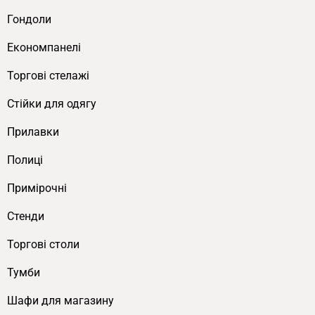
Гондоли
Економпанелі
Торгові стелажі
Cтійки для одягу
Прилавки
Полиці
Примірочні
Стенди
Торгові столи
Тумби
Шафи для магазину