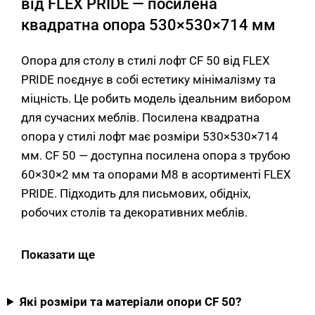
від FLEX PRIDE — посилена
квадратна опора 530×530×714 мм
Опора для столу в стилі лофт CF 50 від FLEX
PRIDE поєднує в собі естетику мінімалізму та
міцність. Це робить модель ідеальним вибором
для сучасних меблів. Посилена квадратна
опора у стилі лофт має розміри 530×530×714
мм. CF 50 — доступна посилена опора з трубою
60×30×2 мм та опорами М8 в асортименті FLEX
PRIDE. Підходить для письмових, обідніх,
робочих столів та декоративних меблів.
Основні характеристики опори CF 50
Показати ще
від FLEX PRIDE
Які розміри та матеріали опори CF 50?
Опора має оптимальні параметри для стильних