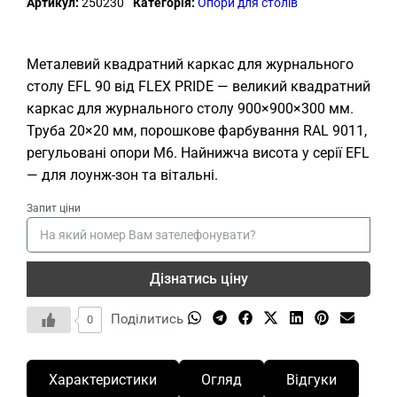
Артикул:
250230
Категорія:
Опори для столів
Металевий квадратний каркас для журнального
столу EFL 90 від FLEX PRIDE — великий квадратний
каркас для журнального столу 900×900×300 мм.
Труба 20×20 мм, порошкове фарбування RAL 9011,
регульовані опори М6. Найнижча висота у серії EFL
— для лоунж-зон та вітальні.
Запит ціни
Дізнатись ціну
Поділитись
0
Характеристики
Огляд
Відгуки