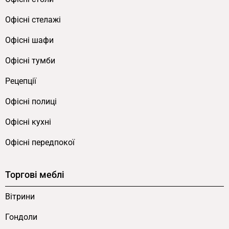
категорії
опор для столів
.
Офісні стелажі
FLEX PRIDE виготовляє меблі на замовлення.
Напишіть на
Viber
,
Telegram
або зателефонуйте
Офісні шафи
+38067-4-144-144
.
Офісні тумби
Рецепції
Офісні полиці
Офісні кухні
Офісні передпокої
Торгові меблі
Вітрини
Гондоли