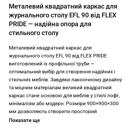
Металевий квадратний каркас для
журнального столу EFL 90 від FLEX
PRIDE — надійна опора для
стильного столу
Металевий квадратний каркас для
журнального столу EFL 90 від FLEX PRIDE
виготовлений із профільної труби —
оптимальний вибір для створення надійних і
стильних меблів. Завдяки лаконічному дизайну
та міцним матеріалам великий квадратний
каркас стане основою для меблів у стилі лофт,
мінімалізм або модерн. Розміри 900×900×300
мм дозволяють створити просторий
журнальний стіл з низьким профілем для
Показати ще
лаунж-зон.