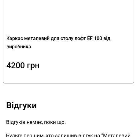
PRIDE стійкий до механічних пошкоджень і
зносу при щоденному використанні.
Лаконічні лінії.
Великий квадратний
каркас у сучасному лофт-дизайні підходить
для стильних інтер’єрів.
Каркас металевий для столу лофт EF 100 від
Широке застосування.
Каркас підходить
виробника
для журнальних столів удома, столиків у
кафе або зон відпочинку у вітальні.
4200
грн
Зручний монтаж.
Каркас легко
збирається, а регульовані опори М6
забезпечують рівну установку.
Низький профіль 300 мм.
Для комфортної
Відгуки
лаунж-зони та мінімалістичних інтер’єрів з
низькими диванами.
Відгуків немає, поки що.
Як використати каркас EFL 90
Будьте першим, хто залишив відгук на “Металевий