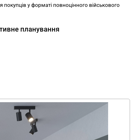
 покупців у форматі повноцінного військового
ктивне планування
алу — 217 м². Велика площа дозволяє
військового одягу, тактичного спорядження,
повноцінним зонуванням. Рецепція займає
 входу. Металеві стелажі і стійки для одягу
аційні ряди залу. Примірочні кабіни
риферійну частину торгового приміщення поряд
мби розставлені на маршрутах руху відвідувачів
 категорій товарів.
х і металевих елементів
о з ламінованого ДСП у світлих відтінках з