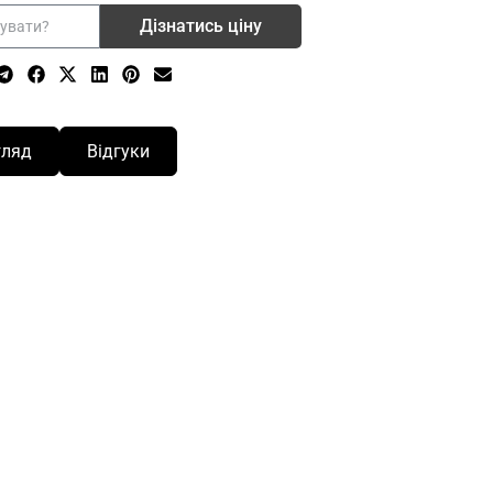
Дізнатись ціну
гляд
Відгуки