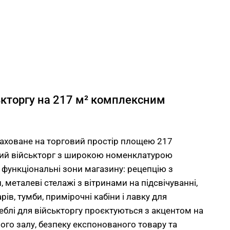
кторгу на 217 м² комплексним
аховане на торговий простір площею 217
ний військторг з широкою номенклатурою
і функціональні зони магазину: рецепцію з
еталеві стелажі з вітринами на підсвічуванні,
арів, тумби, примірочні кабіни і лавку для
Меблі для військторгу проєктуються з акцентом на
ого залу, безпеку експонованого товару та