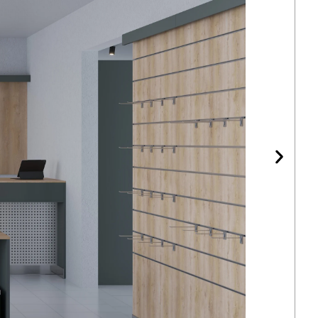
витримує щоденне торгове навантаження без
в, стійок, тумб і рецепції — металева профільна
ванням у чорному кольорі. Перфоровані панелі
о зі сталевого листа з технологічними отворами
х товарів на гачках. Вітрини стелажів обладнано
ідкреслює деталізацію оптики, ножів та
.
ваги моделі
 як цілісна торгова система з акцентом на
ру і повноцінне зонування за категоріями
их характеристик, що варто враховувати при
упівлю.
аними панелями виконує одночасно функції каси
 для викладки супутніх товарів.