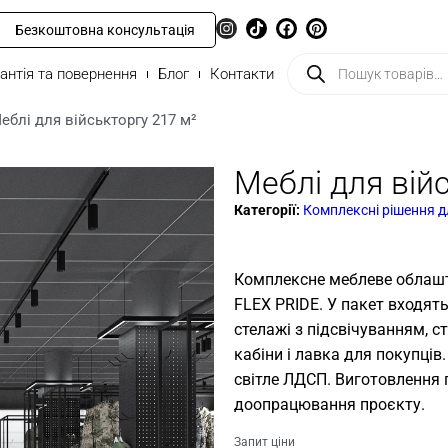
Безкоштовна консультація
антія та повернення
Блог
Контакти
еблі для військторгу 217 м²
Меблі для вій
Категорії:
Комплексні рішення д
Комплексне меблеве облашт
FLEX PRIDE. У пакет входят
стелажі з підсвічуванням, ст
кабіни і лавка для покупці
світле ЛДСП. Виготовлення 
доопрацювання проєкту.
Запит ціни