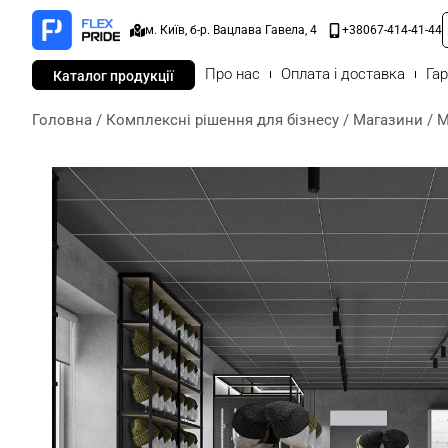
м. Київ, б-р. Вацлава Гавела, 4
+38067-414-41-44
Про нас
Оплата і доставка
Гар
Каталог продукції
Головна
/
Комплексні рішення для бізнесу
/
Магазини
/ М