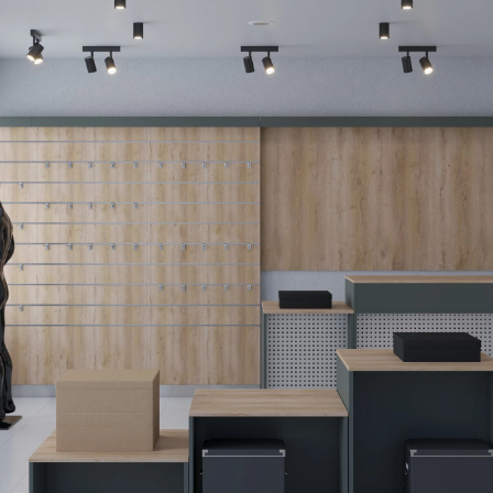
кромкою ПВХ — поверхня 
подряпин. Каркаси стелажі
труба з порошковим фарбу
на стіні рецепції виконан
для розміщення додаткови
LED-підсвічуванням, яке п
компактного спорядження
Функціональні пере
Комплект на 217 м² працює
навігацію великого просто
асортименту. Шість опорн
ухваленні рішення про зак
Рецепція з перфоров
та додаткового місця