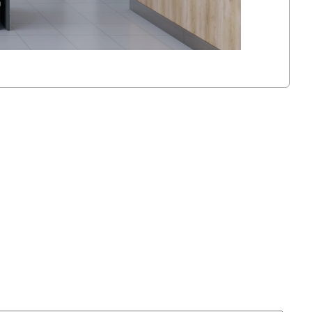
гамма — чорний метал поєднано зі світлим ЛДСП
арактер торгового простору.
на LED-підсвічуванні забезпечують деталізовану
ожів і компактного спорядження.
орного металу мають просту конструкцію —
ься без додаткового монтажу.
абезпечує комфорт у зоні приміру взуття та
во при тривалому виборі товару.
стір для повноцінного зонування за категоріями
ху відвідувачів між секціями.
ння
ходять різним роздрібним напрямам, де потрібен
агазин з рецепцією, повною лінією примірочних
ртименту. Шість сегментів бізнесу, для яких