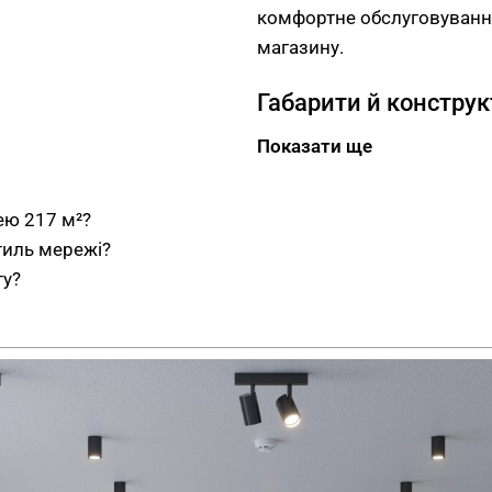
комфортне обслуговування
магазину.
Габарити й констру
Показати ще
Робоча площа торгового з
розмістити окремі секції 
амуніції та аксесуарів з 
ею 217 м²?
торгово-акцентну зону біля
тиль мережі?
формують центральні навіг
ту?
розташовуються у тиху пе
з лавкою для покупців. Ту
для доступу до додаткових
Матеріали корпусни
Корпусні складові виконан