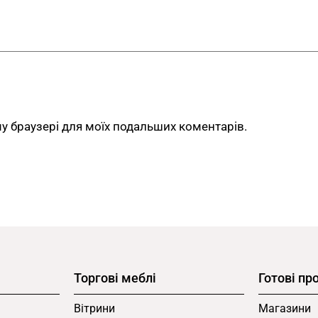
Військторги повної 
розмістити повний ас
Магазини зброї та ам
патронташі та супутні
Магазини військового
взуття, примірочні з
ому браузері для моїх подальших коментарів.
Магазини мисливськ
маскувальний одяг, ч
Шоуруми тактичног
плитоносок, шоломів 
Магазини туристичн
спальники, термоодяг 
Замовлення індивід
Торгові меблі
Готові пр
Готовий пакет на 217 м² —
Вітрини
Магазини