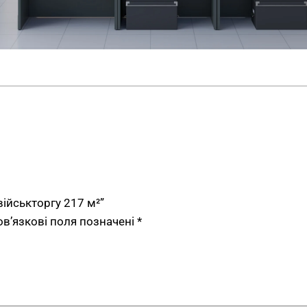
Контрастна колірна 
— формує виразний х
Стелажі з вітринами 
експозицію оптики, н
Стійки для одягу з ч
експозиція оновлюєт
Лавка для покупців з
спорядження, особли
Площа 217 м² дає про
товарів і вільного ру
військторгу 217 м²”
Сценарії використа
ов’язкові поля позначені
*
Меблі для військторгу під
повноцінний військовий м
і виділеними секціями асо
розрахований цей пакет.