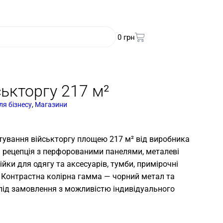
0
грн
ськторгу 217 м²
ля бізнесу
,
Магазини
ування військторгу площею 217 м² від виробника
ь рецепція з перфорованими панелями, металеві
ійки для одягу та аксесуарів, тумби, примірочні
в. Контрастна колірна гамма — чорний метал та
під замовлення з можливістю індивідуального