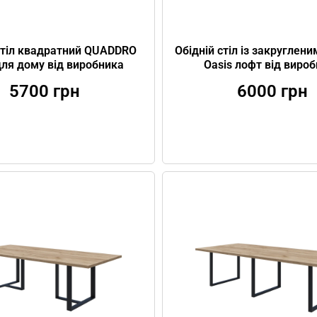
стіл квадратний QUADDRO
Обідній стіл із закруглен
для дому від виробника
Oasis лофт від виро
5700
грн
6000
грн