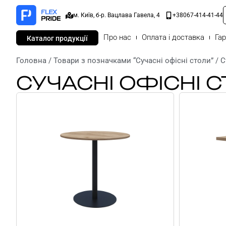
м. Київ, б-р. Вацлава Гавела, 4
+38067-414-41-44
Про нас
Оплата і доставка
Гар
Каталог продукції
Головна
/
Товари з позначками “Сучасні офісні столи”
/ С
СУЧАСНІ ОФІСНІ 