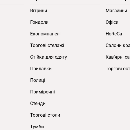
Вітрини
Магазини
Гондоли
Офіси
Економпанелі
HoReCa
Торгові стелажі
Салони кр
Cтійки для одягу
Кав’ярні с
Прилавки
Торгові ос
Полиці
Примірочні
Стенди
Торгові столи
Тумби