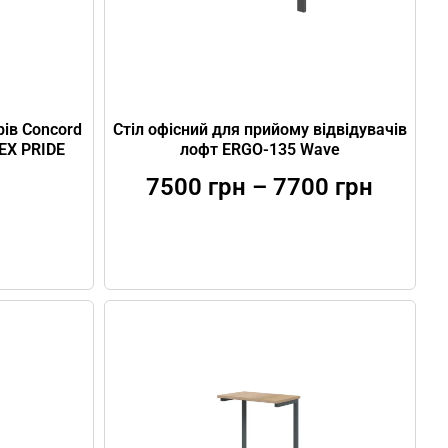
рів Concord
Стіл офісний для прийому відвідувачів
EX PRIDE
лофт ERGO-135 Wave
7500
грн
–
7700
грн