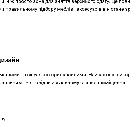
й, ніж просто зона для зняття верхнього одягу. Це по
 правильному підбору меблів і аксесуарів він стане з
дизайн
міцними та візуально привабливими. Найчастіше викори
ональним і відповідав загальному стилю приміщення:
ру.