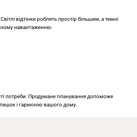
вітлі відтінки роблять простір більшим, а темні
енному навантаженню.
сті потреби. Продумане планування допоможе
атишок і гармонію вашого дому.