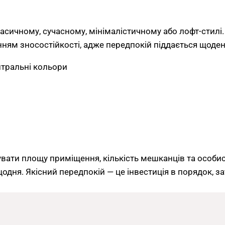
ичному, сучасному, мінімалістичному або лофт-стилі. С
анням зносостійкості, адже передпокій піддається щод
йтральні кольори
вати площу приміщення, кількість мешканців та особи
одня. Якісний передпокій — це інвестиція в порядок, з