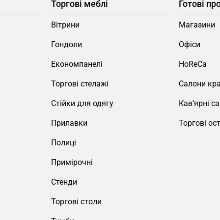
Торгові меблі
Готові пр
Вітрини
Магазини
Гондоли
Офіси
Економпанелі
HoReCa
Торгові стелажі
Салони кр
Cтійки для одягу
Кав’ярні с
Прилавки
Торгові ос
Полиці
Примірочні
Стенди
Торгові столи