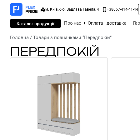
м. Київ, б-р. Вацлава Гавела, 4
+38067-414-41-44
Про нас
Оплата і доставка
Гар
Каталог продукції
Головна
/ Товари з позначками “Передпокій”
ПЕРЕДПОКІЙ